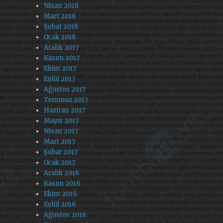
Nisan 2018
Mart 2018
Şubat 2018
Ocak 2018
Aralık 2017
Kasım 2017
Ekim 2017
Eylül 2017
Ağustos 2017
Temmuz 2017
Haziran 2017
Mayıs 2017
Nisan 2017
Mart 2017
Şubat 2017
Ocak 2017
Aralık 2016
Kasım 2016
Ekim 2016
Eylül 2016
Ağustos 2016