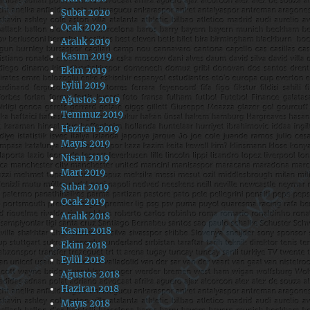
Şubat 2020
Ocak 2020
Aralık 2019
Kasım 2019
Ekim 2019
Eylül 2019
Ağustos 2019
Temmuz 2019
Haziran 2019
Mayıs 2019
Nisan 2019
Mart 2019
Şubat 2019
Ocak 2019
Aralık 2018
Kasım 2018
Ekim 2018
Eylül 2018
Ağustos 2018
Haziran 2018
Mayıs 2018