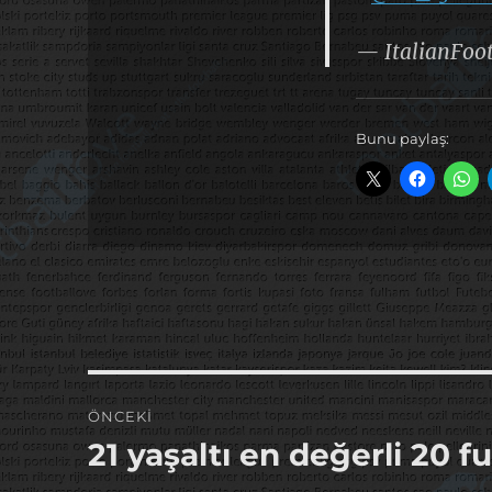
— ItalianFoot
Bunu paylaş:
Yazı
ÖNCEKI
gezinmesi
21 yaşaltı en değerli 20 f
Önceki
yazı: