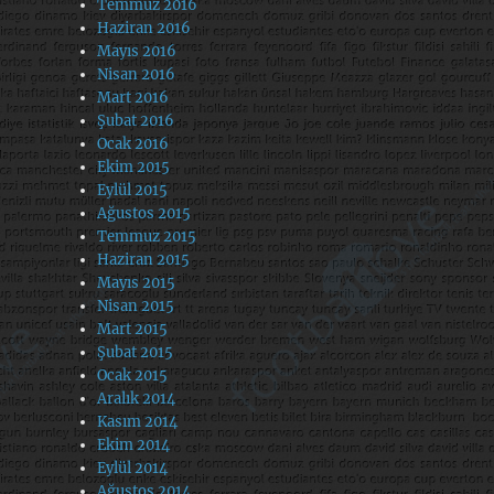
Temmuz 2016
Haziran 2016
Mayıs 2016
Nisan 2016
Mart 2016
Şubat 2016
Ocak 2016
Ekim 2015
Eylül 2015
Ağustos 2015
Temmuz 2015
Haziran 2015
Mayıs 2015
Nisan 2015
Mart 2015
Şubat 2015
Ocak 2015
Aralık 2014
Kasım 2014
Ekim 2014
Eylül 2014
Ağustos 2014