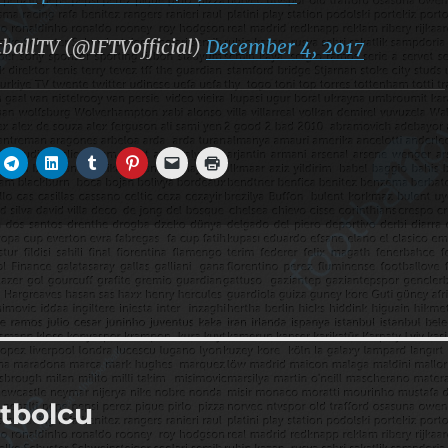
ballTV (@IFTVofficial)
December 4, 2017
utbolcu