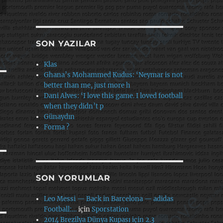
SON YAZILAR
Klas
Ghana’s Mohammed Kudus: ‘Neymar is not
better than me, just more h
Dani Alves: ‘I love this game. I loved football
when they didn’t p
Günaydın
Forma ?
SON YORUMLAR
Leo Messi — Back in Barcelona — adidas
Football:…
için
Sporstation
2014 Brezilya Dünya Kupası için 2.3