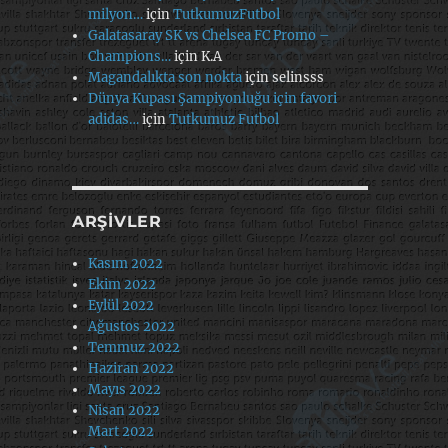
milyon…
için
TutkumuzFutbol
Galatasaray SK vs Chelsea FC Promo –
Champions…
için
K.A
Magandalıkta son nokta
için
selinsss
Dünya Kupası Şampiyonluğu için favori
adidas…
için
Tutkumuz Futbol
ARŞIVLER
Kasım 2022
Ekim 2022
Eylül 2022
Ağustos 2022
Temmuz 2022
Haziran 2022
Mayıs 2022
Nisan 2022
Mart 2022