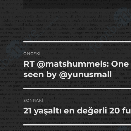
Yazı
ÖNCEKI
gezinmesi
RT @matshummels: One of
Önceki
yazı:
seen by @yunusmall
SONRAKI
21 yaşaltı en değerli 20 f
Sonraki
yazı: