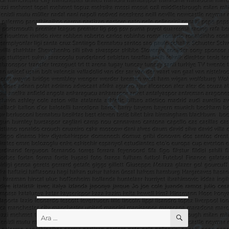
ARA
Ara: