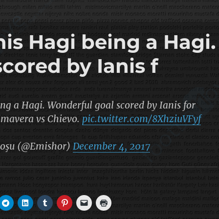
is Hagi being a Hagi.
cored by Ianis f
ing a Hagi. Wonderful goal scored by Ianis for
imavera vs Chievo.
pic.twitter.com/8XhziuVFyf
oşu (@Emishor)
December 4, 2017