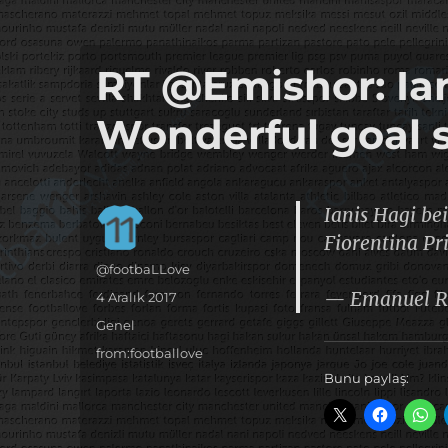
it's the football, that's the football…
footbaLLove
RT @Emishor: Ian
Wonderful goal s
Ianis Hagi be
Fiorentina Pr
Yazar
@footbaLLove
— Emanuel R
Yayın
4 Aralık 2017
tarihi
Kategoriler
Genel
Etiketler
from:footballove
Bunu paylaş: