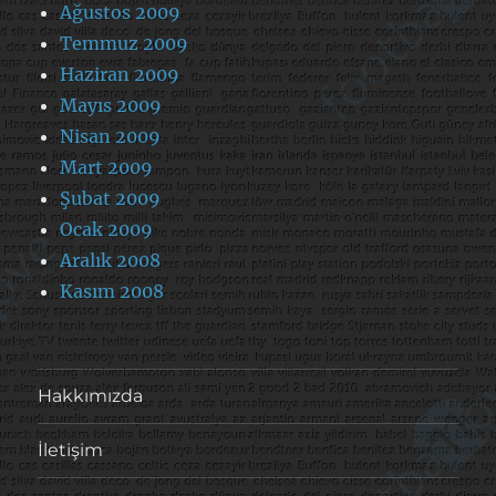
Ağustos 2009
Temmuz 2009
Haziran 2009
Mayıs 2009
Nisan 2009
Mart 2009
Şubat 2009
Ocak 2009
Aralık 2008
Kasım 2008
Hakkımızda
İletişim