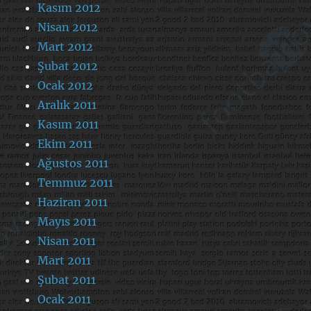
Kasım 2012
Nisan 2012
Mart 2012
Şubat 2012
Ocak 2012
Aralık 2011
Kasım 2011
Ekim 2011
Ağustos 2011
Temmuz 2011
Haziran 2011
Mayıs 2011
Nisan 2011
Mart 2011
Şubat 2011
Ocak 2011