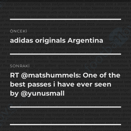
Yazı
ÖNCEKI
gezinmesi
adidas originals Argentina
Önceki
yazı:
SONRAKI
RT @matshummels: One of the
Sonraki
yazı:
best passes i have ever seen
by @yunusmall