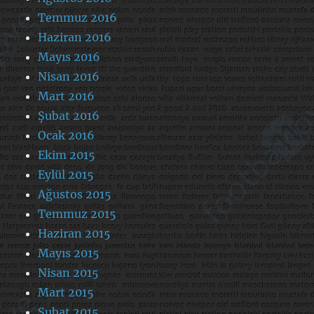
Temmuz 2016
Haziran 2016
Mayıs 2016
Nisan 2016
Mart 2016
Şubat 2016
Ocak 2016
Ekim 2015
Eylül 2015
Ağustos 2015
Temmuz 2015
Haziran 2015
Mayıs 2015
Nisan 2015
Mart 2015
Şubat 2015