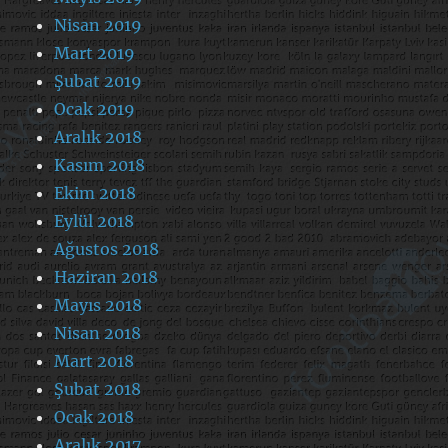
Nisan 2019
Mart 2019
Şubat 2019
Ocak 2019
Aralık 2018
Kasım 2018
Ekim 2018
Eylül 2018
Ağustos 2018
Haziran 2018
Mayıs 2018
Nisan 2018
Mart 2018
Şubat 2018
Ocak 2018
Aralık 2017