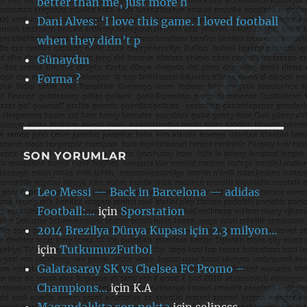
better than me, just more h
Dani Alves: ‘I love this game. I loved football
when they didn’t p
Günaydın
Forma ?
SON YORUMLAR
Leo Messi — Back in Barcelona — adidas
Football:…
için
Sporstation
2014 Brezilya Dünya Kupası için 2.3 milyon…
için
TutkumuzFutbol
Galatasaray SK vs Chelsea FC Promo –
Champions…
için
K.A
Magandalıkta son nokta
için
selinsss