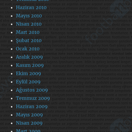
Haziran 2010
Mayıs 2010
Nisan 2010
Mart 2010
Şubat 2010
Ocak 2010
Aralık 2009
Kasım 2009
Ekim 2009
Eylül 2009
Ağustos 2009
Temmuz 2009
Haziran 2009
Mayıs 2009
Nisan 2009
Mart 2009