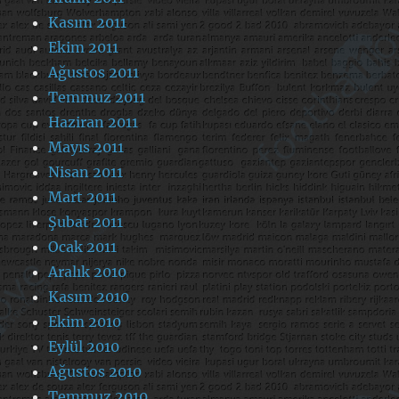
Kasım 2011
Ekim 2011
Ağustos 2011
Temmuz 2011
Haziran 2011
Mayıs 2011
Nisan 2011
Mart 2011
Şubat 2011
Ocak 2011
Aralık 2010
Kasım 2010
Ekim 2010
Eylül 2010
Ağustos 2010
Temmuz 2010