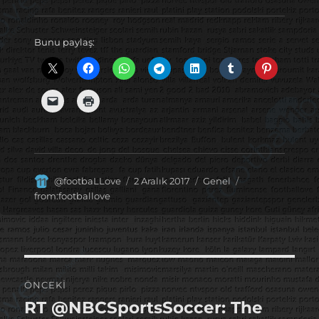
Bunu paylaş:
Yazar
Yayın
Kategoriler
Etiketler
@footbaLLove
2 Aralık 2017
Genel
tarihi
from:footballove
Yazı
ÖNCEKI
gezinmesi
RT @NBCSportsSoccer: The
Önceki