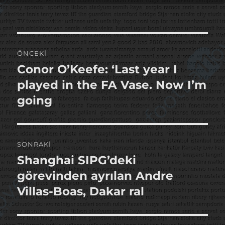
Yazı
ÖNCEKI
gezinmesi
Conor O’Keefe: ‘Last year I
Önceki
yazı:
played in the FA Vase. Now I’m
going
SONRAKI
Shanghai SIPG’deki
Sonraki
yazı:
görevinden ayrılan Andre
Villas-Boas, Dakar ral