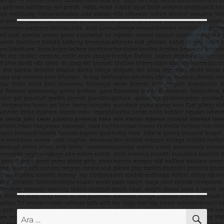
AR
Ara: