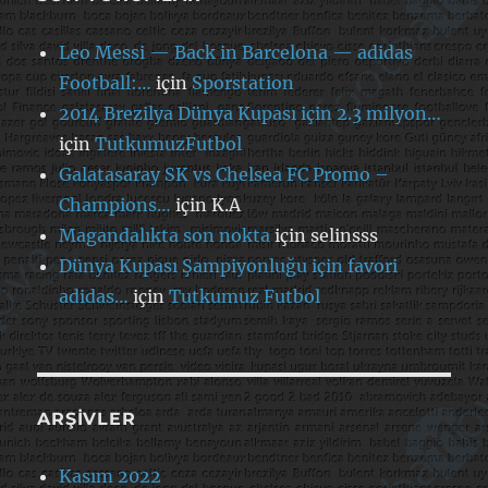
Leo Messi — Back in Barcelona — adidas
Football:…
için
Sporstation
2014 Brezilya Dünya Kupası için 2.3 milyon…
için
TutkumuzFutbol
Galatasaray SK vs Chelsea FC Promo –
Champions…
için
K.A
Magandalıkta son nokta
için
selinsss
Dünya Kupası Şampiyonluğu için favori
adidas…
için
Tutkumuz Futbol
ARŞIVLER
Kasım 2022