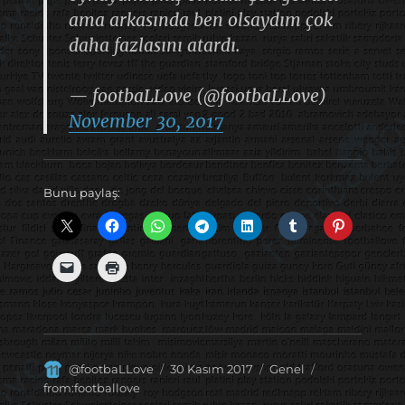
ama arkasında ben olsaydım çok
daha fazlasını atardı.
— footbaLLove (@footbaLLove)
November 30, 2017
Bunu paylaş:
Yazar
Yayın
Kategoriler
Etiketler
@footbaLLove
30 Kasım 2017
Genel
tarihi
from:footballove