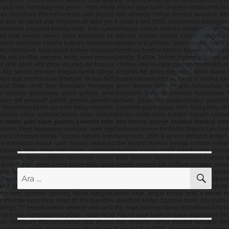
AR
Ara: