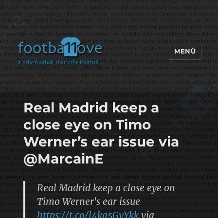
MENÜ
footbaLLove
Real Madrid keep a
close eye on Timo
Werner’s ear issue via
@MarcainE
Real Madrid keep a close eye on
Timo Werner's ear issue
https://t.co/l4ka5GyYkk
via