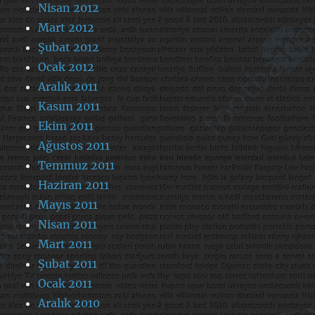
Nisan 2012
Mart 2012
Şubat 2012
Ocak 2012
Aralık 2011
Kasım 2011
Ekim 2011
Ağustos 2011
Temmuz 2011
Haziran 2011
Mayıs 2011
Nisan 2011
Mart 2011
Şubat 2011
Ocak 2011
Aralık 2010