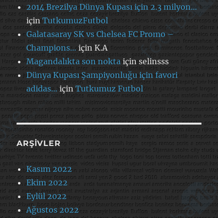
2014 Brezilya Dünya Kupası için 2.3 milyon…
için
TutkumuzFutbol
Galatasaray SK vs Chelsea FC Promo –
Champions…
için
K.A
Magandalıkta son nokta
için
selinsss
Dünya Kupası Şampiyonluğu için favori
adidas…
için
Tutkumuz Futbol
ARŞIVLER
Kasım 2022
Ekim 2022
Eylül 2022
Ağustos 2022