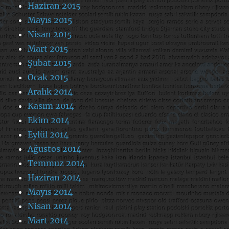
Haziran 2015
Mayıs 2015
Nisan 2015
Mart 2015
Şubat 2015
Ocak 2015
Aralık 2014
Kasım 2014
Ekim 2014
Eylül 2014
Ağustos 2014
Temmuz 2014
Haziran 2014
Mayıs 2014
Nisan 2014
Mart 2014