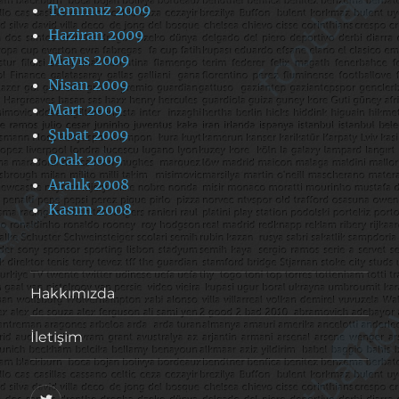
Temmuz 2009
Haziran 2009
Mayıs 2009
Nisan 2009
Mart 2009
Şubat 2009
Ocak 2009
Aralık 2008
Kasım 2008
Hakkımızda
İletişim
@footballove