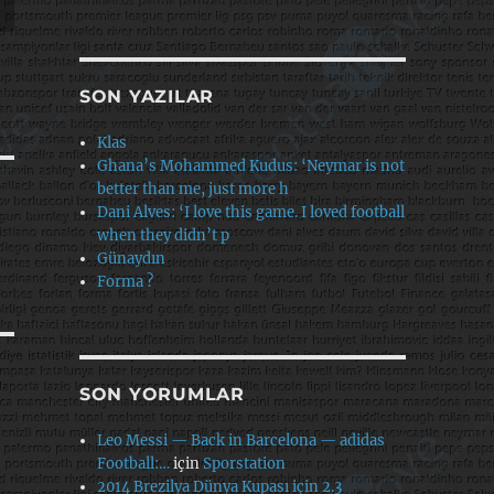
SON YAZILAR
Klas
Ghana’s Mohammed Kudus: ‘Neymar is not
better than me, just more h
Dani Alves: ‘I love this game. I loved football
when they didn’t p
Günaydın
Forma ?
SON YORUMLAR
Leo Messi — Back in Barcelona — adidas
Football:…
için
Sporstation
2014 Brezilya Dünya Kupası için 2.3