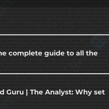
he complete guide to all the
d Guru | The Analyst: Why set