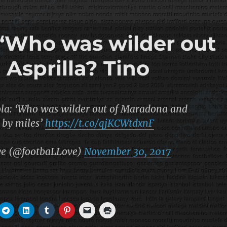
 ‘Who was wilder out
Asprilla? Tino
la: ‘Who was wilder out of Maradona and
o by miles’
https://t.co/qjKCWtdxnF
ve (@footbaLLove)
November 30, 2017