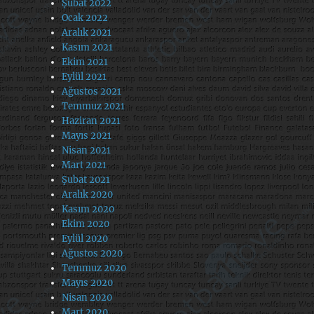
Şubat 2022
Ocak 2022
Aralık 2021
Kasım 2021
Ekim 2021
Eylül 2021
Ağustos 2021
Temmuz 2021
Haziran 2021
Mayıs 2021
Nisan 2021
Mart 2021
Şubat 2021
Aralık 2020
Kasım 2020
Ekim 2020
Eylül 2020
Ağustos 2020
Temmuz 2020
Mayıs 2020
Nisan 2020
Mart 2020