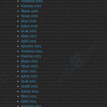
Temmuz 2016
Haziran 2016
Mayıs 2016
Nisan 2016
Mart 2016
Şubat 2016
Ocak 2016
Ekim 2015
Eylül 2015
Ağustos 2015
Temmuz 2015
Haziran 2015
Mayıs 2015
Nisan 2015
Mart 2015
Şubat 2015
Ocak 2015
Aralık 2014
Kasım 2014
Ekim 2014
Eylül 2014
Ağustos 2014