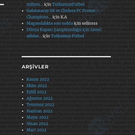
milyon…
için
TutkumuzFutbol
Galatasaray SK vs Chelsea FC Promo –
Champions…
için
K.A
Magandalıkta son nokta
için
selinsss
Dünya Kupası Şampiyonluğu için favori
adidas…
için
Tutkumuz Futbol
ARŞIVLER
Kasım 2022
Ekim 2022
Eylül 2022
Ağustos 2022
Temmuz 2022
Haziran 2022
Mayıs 2022
Nisan 2022
Mart 2022