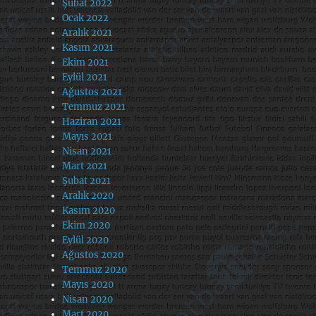
Şubat 2022
Ocak 2022
Aralık 2021
Kasım 2021
Ekim 2021
Eylül 2021
Ağustos 2021
Temmuz 2021
Haziran 2021
Mayıs 2021
Nisan 2021
Mart 2021
Şubat 2021
Aralık 2020
Kasım 2020
Ekim 2020
Eylül 2020
Ağustos 2020
Temmuz 2020
Mayıs 2020
Nisan 2020
Mart 2020