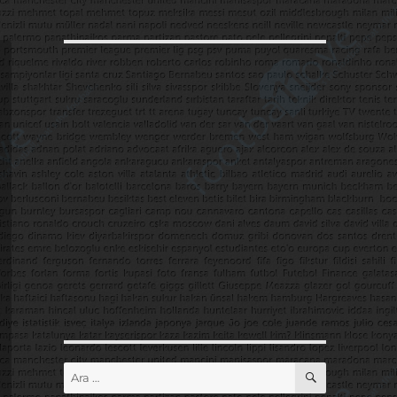
ARA
Ara: