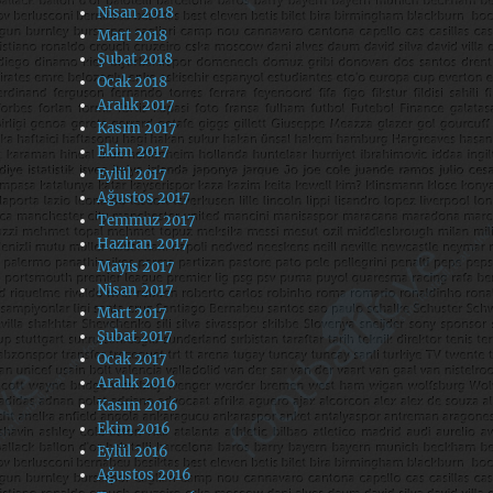
Nisan 2018
Mart 2018
Şubat 2018
Ocak 2018
Aralık 2017
Kasım 2017
Ekim 2017
Eylül 2017
Ağustos 2017
Temmuz 2017
Haziran 2017
Mayıs 2017
Nisan 2017
Mart 2017
Şubat 2017
Ocak 2017
Aralık 2016
Kasım 2016
Ekim 2016
Eylül 2016
Ağustos 2016