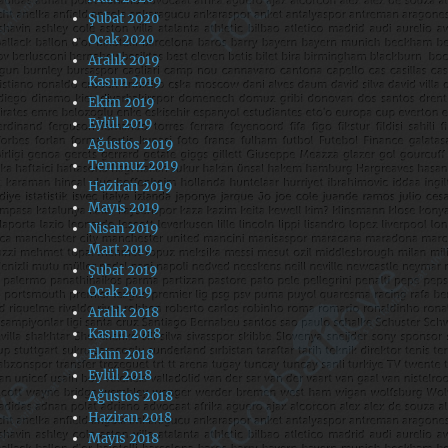
Şubat 2020
Ocak 2020
Aralık 2019
Kasım 2019
Ekim 2019
Eylül 2019
Ağustos 2019
Temmuz 2019
Haziran 2019
Mayıs 2019
Nisan 2019
Mart 2019
Şubat 2019
Ocak 2019
Aralık 2018
Kasım 2018
Ekim 2018
Eylül 2018
Ağustos 2018
Haziran 2018
Mayıs 2018