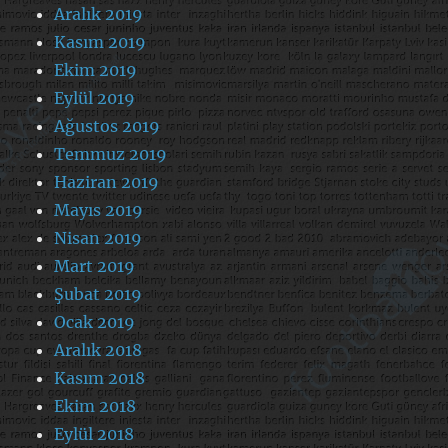
Aralık 2019
Kasım 2019
Ekim 2019
Eylül 2019
Ağustos 2019
Temmuz 2019
Haziran 2019
Mayıs 2019
Nisan 2019
Mart 2019
Şubat 2019
Ocak 2019
Aralık 2018
Kasım 2018
Ekim 2018
Eylül 2018