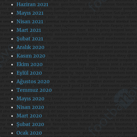
Haziran 2021
Mayıs 2021
Nisan 2021
Mart 2021
Şubat 2021
Aralık 2020
Kasım 2020
Ekim 2020
Eylül 2020
Ağustos 2020
Temmuz 2020
Mayıs 2020
Nisan 2020
Mart 2020
Şubat 2020
Ocak 2020