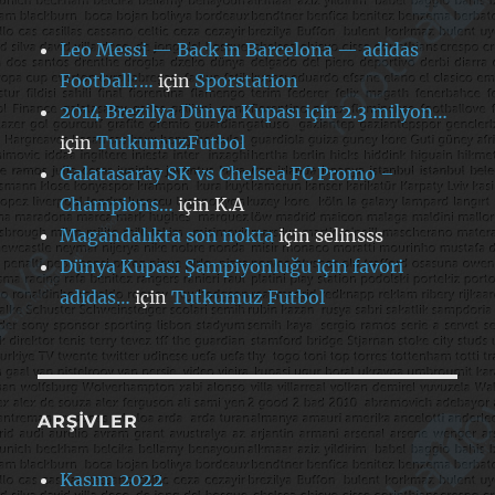
Leo Messi — Back in Barcelona — adidas
Football:…
için
Sporstation
2014 Brezilya Dünya Kupası için 2.3 milyon…
için
TutkumuzFutbol
Galatasaray SK vs Chelsea FC Promo –
Champions…
için
K.A
Magandalıkta son nokta
için
selinsss
Dünya Kupası Şampiyonluğu için favori
adidas…
için
Tutkumuz Futbol
ARŞIVLER
Kasım 2022