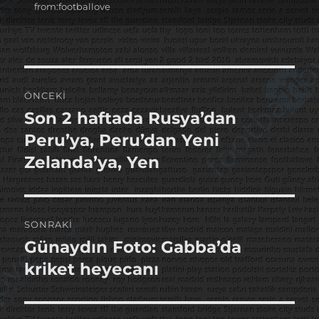
tarihi
from:footballove
Yazı
ÖNCEKI
gezinmesi
Son 2 haftada Rusya’dan
Önceki
yazı:
Peru’ya, Peru’dan Yeni
Zelanda’ya, Yen
SONRAKI
Günaydın Foto: Gabba’da
Sonraki
yazı:
kriket heyecanı