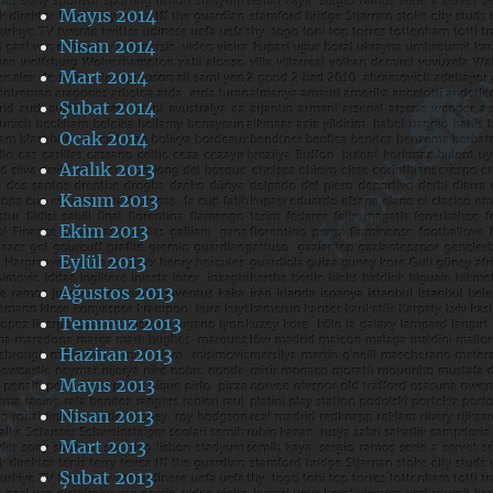
Mayıs 2014
Nisan 2014
Mart 2014
Şubat 2014
Ocak 2014
Aralık 2013
Kasım 2013
Ekim 2013
Eylül 2013
Ağustos 2013
Temmuz 2013
Haziran 2013
Mayıs 2013
Nisan 2013
Mart 2013
Şubat 2013