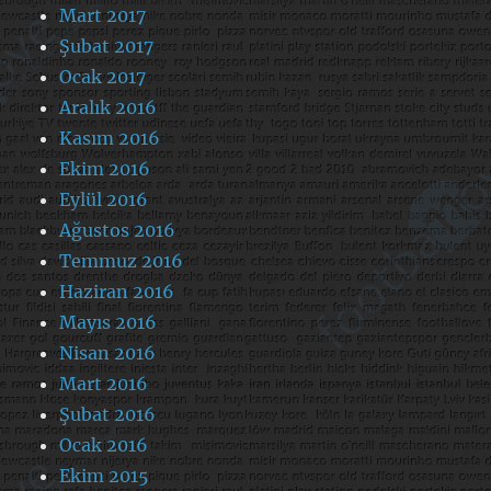
Mart 2017
Şubat 2017
Ocak 2017
Aralık 2016
Kasım 2016
Ekim 2016
Eylül 2016
Ağustos 2016
Temmuz 2016
Haziran 2016
Mayıs 2016
Nisan 2016
Mart 2016
Şubat 2016
Ocak 2016
Ekim 2015