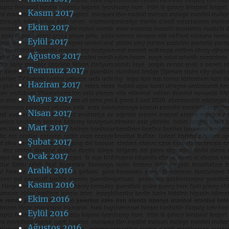
Kasım 2017
Ekim 2017
Eylül 2017
Ağustos 2017
Temmuz 2017
Haziran 2017
Mayıs 2017
Nisan 2017
Mart 2017
Şubat 2017
Ocak 2017
Aralık 2016
Kasım 2016
Ekim 2016
Eylül 2016
Ağustos 2016