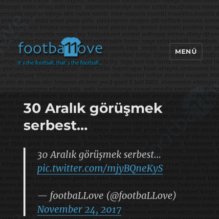
MENÜ
footbaLLove
30 Aralık görüşmek
serbest…
30 Aralık görüşmek serbest…
pic.twitter.com/mjyBQneKyS
— footbaLLove (@footbaLLove)
November 24, 2017