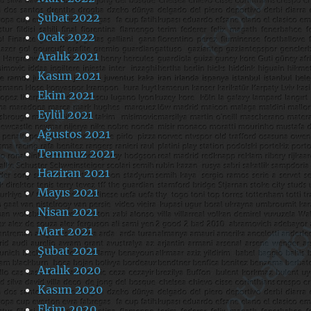
Şubat 2022
Ocak 2022
Aralık 2021
Kasım 2021
Ekim 2021
Eylül 2021
Ağustos 2021
Temmuz 2021
Haziran 2021
Mayıs 2021
Nisan 2021
Mart 2021
Şubat 2021
Aralık 2020
Kasım 2020
Ekim 2020