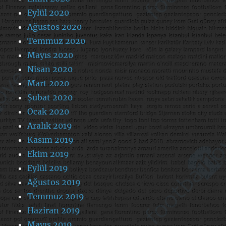
Eylül 2020
Ağustos 2020
Temmuz 2020
Mayıs 2020
Nisan 2020
Mart 2020
Şubat 2020
Ocak 2020
Aralık 2019
Kasım 2019
Ekim 2019
Eylül 2019
Ağustos 2019
Temmuz 2019
Haziran 2019
Mayıs 2019