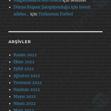
Dünya Kupası Şampiyonluğu için favori
adidas…
için
Tutkumuz Futbol
ARŞIVLER
Kasım 2022
Ekim 2022
Eylül 2022
Ağustos 2022
Temmuz 2022
Haziran 2022
Mayıs 2022
Nisan 2022
Mart 2022