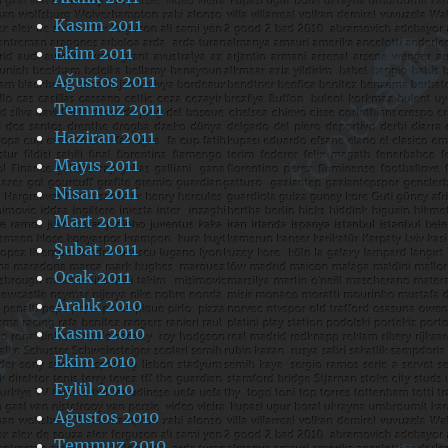
Kasım 2011
Ekim 2011
Ağustos 2011
Temmuz 2011
Haziran 2011
Mayıs 2011
Nisan 2011
Mart 2011
Şubat 2011
Ocak 2011
Aralık 2010
Kasım 2010
Ekim 2010
Eylül 2010
Ağustos 2010
Temmuz 2010