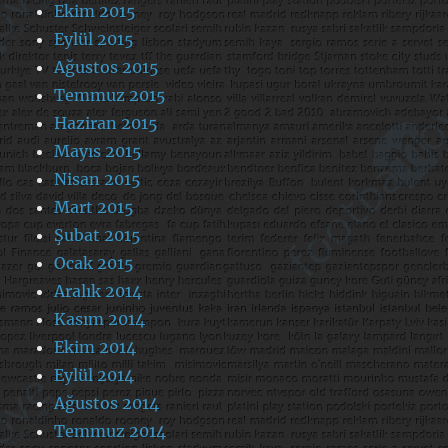
Ekim 2015
Eylül 2015
Ağustos 2015
Temmuz 2015
Haziran 2015
Mayıs 2015
Nisan 2015
Mart 2015
Şubat 2015
Ocak 2015
Aralık 2014
Kasım 2014
Ekim 2014
Eylül 2014
Ağustos 2014
Temmuz 2014