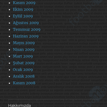
Kasım 2009
Ekim 2009
Eylül 2009
Ağustos 2009
Temmuz 2009
Haziran 2009
Mayıs 2009
Nisan 2009
Mart 2009
Şubat 2009
Ocak 2009
Aralık 2008
Kasım 2008
Hakkımızda