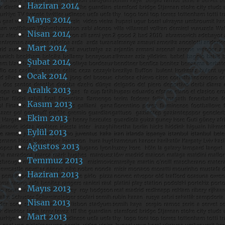
Haziran 2014
Mayıs 2014
Nisan 2014
Mart 2014
Şubat 2014
Ocak 2014
Aralık 2013
Kasım 2013
Ekim 2013
Eylül 2013
Ağustos 2013
Temmuz 2013
Haziran 2013
Mayıs 2013
Nisan 2013
Mart 2013