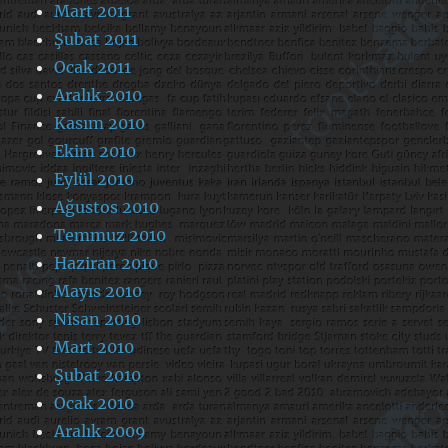
Mart 2011
Şubat 2011
Ocak 2011
Aralık 2010
Kasım 2010
Ekim 2010
Eylül 2010
Ağustos 2010
Temmuz 2010
Haziran 2010
Mayıs 2010
Nisan 2010
Mart 2010
Şubat 2010
Ocak 2010
Aralık 2009