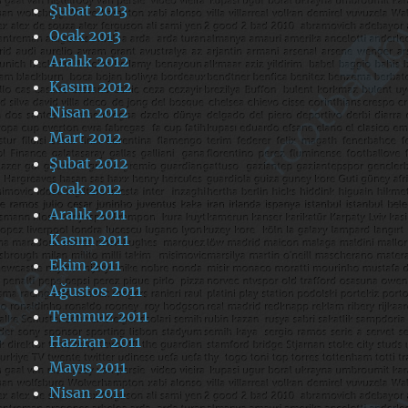
Şubat 2013
Ocak 2013
Aralık 2012
Kasım 2012
Nisan 2012
Mart 2012
Şubat 2012
Ocak 2012
Aralık 2011
Kasım 2011
Ekim 2011
Ağustos 2011
Temmuz 2011
Haziran 2011
Mayıs 2011
Nisan 2011