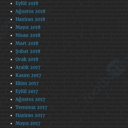
Eylül 2018
Ağustos 2018
Haziran 2018
Mayıs 2018
Nisan 2018
Mart 2018
Şubat 2018
Ocak 2018
Aralık 2017
Kasım 2017
Ekim 2017
Eylül 2017
Ağustos 2017
Temmuz 2017
Haziran 2017
Mayıs 2017