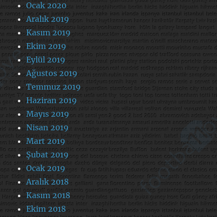
Ocak 2020
Aralık 2019
Kasım 2019
Ekim 2019
Eylül 2019
Ağustos 2019
Temmuz 2019
Haziran 2019
Mayıs 2019
Nisan 2019
Mart 2019
Şubat 2019
Ocak 2019
Aralık 2018
Kasım 2018
Ekim 2018