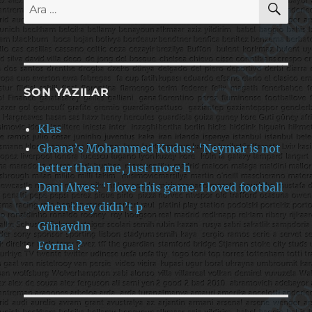
Ara:
SON YAZILAR
Klas
Ghana’s Mohammed Kudus: ‘Neymar is not
better than me, just more h
Dani Alves: ‘I love this game. I loved football
when they didn’t p
Günaydın
Forma ?