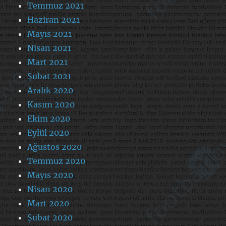
Temmuz 2021
Haziran 2021
Mayıs 2021
Nisan 2021
Mart 2021
Şubat 2021
Aralık 2020
Kasım 2020
Ekim 2020
Eylül 2020
Ağustos 2020
Temmuz 2020
Mayıs 2020
Nisan 2020
Mart 2020
Şubat 2020