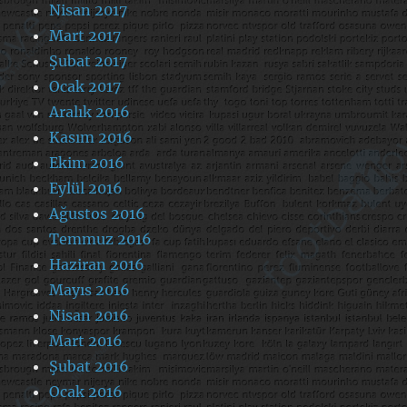
Nisan 2017
Mart 2017
Şubat 2017
Ocak 2017
Aralık 2016
Kasım 2016
Ekim 2016
Eylül 2016
Ağustos 2016
Temmuz 2016
Haziran 2016
Mayıs 2016
Nisan 2016
Mart 2016
Şubat 2016
Ocak 2016