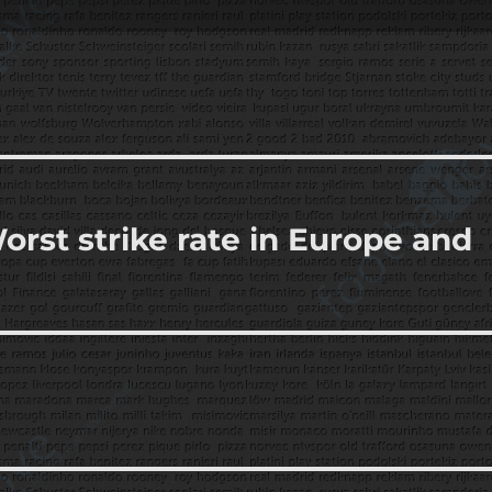
rst strike rate in Europe and