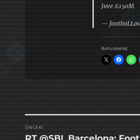
Juve £150M
— footbaLLo
Bunu paylaş:
Yazı
ÖNCEKI
gezinmesi
RT @SBI_Barcelona: Foot
Önceki