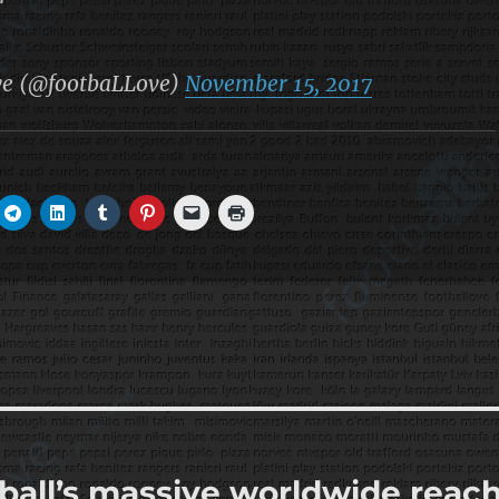
ve (@footbaLLove)
November 15, 2017
ball’s massive worldwide reac