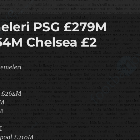
meleri PSG £279M
64M Chelsea £2
demeleri
d £264M
0M
M
M
rpool £210M