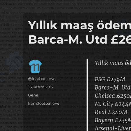
it's the football, that's the football…
footbaLLove
Yıllık maaş öde
Barca-M. Utd £2
Yıllık maaş ö
PSG £279M
Yazar
@footbaLLove
Barca-M. Ut
Yayın
15 Kasım 2017
tarihi
Chelsea £25
Kategoriler
Genel
M. City £244
Etiketler
from:footballove
Real £240M
Bayern £235
Arsenal-Live