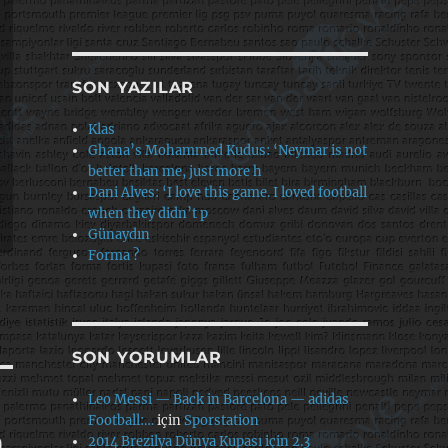
SON YAZILAR
Klas
Ghana’s Mohammed Kudus: ‘Neymar is not
better than me, just more h
Dani Alves: ‘I love this game. I loved football
when they didn’t p
Günaydın
Forma ?
SON YORUMLAR
Leo Messi — Back in Barcelona — adidas
Football:…
için
Sporstation
h
2014 Brezilya Dünya Kupası için 2.3