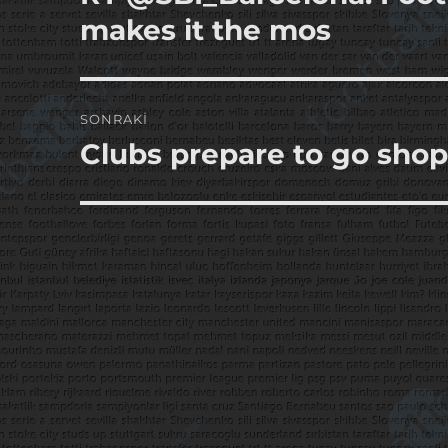
yazı:
makes it the mos
SONRAKI
Clubs prepare to go shopp
Sonraki
yazı: