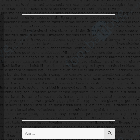
ARA
Ara: