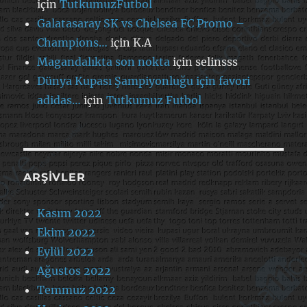
için
TutkumuzFutbol
Galatasaray SK vs Chelsea FC Promo –
Champions…
için
K.A
Magandalıkta son nokta
için
selinsss
Dünya Kupası Şampiyonluğu için favori
adidas…
için
Tutkumuz Futbol
ARŞIVLER
Kasım 2022
Ekim 2022
Eylül 2022
Ağustos 2022
Temmuz 2022