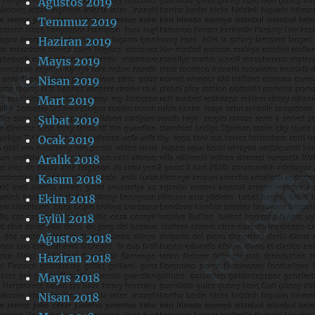
Ağustos 2019
Temmuz 2019
Haziran 2019
Mayıs 2019
Nisan 2019
Mart 2019
Şubat 2019
Ocak 2019
Aralık 2018
Kasım 2018
Ekim 2018
Eylül 2018
Ağustos 2018
Haziran 2018
Mayıs 2018
Nisan 2018