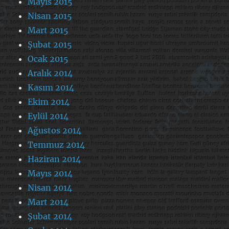
Mayıs 2015
Nisan 2015
Mart 2015
Şubat 2015
Ocak 2015
Aralık 2014
Kasım 2014
Ekim 2014
Eylül 2014
Ağustos 2014
Temmuz 2014
Haziran 2014
Mayıs 2014
Nisan 2014
Mart 2014
Şubat 2014