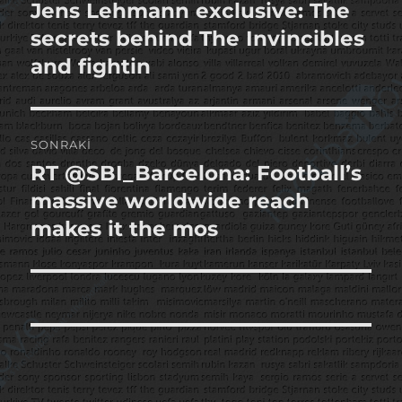
gezinmesi
Jens Lehmann exclusive: The
Önceki
yazı:
secrets behind The Invincibles
and fightin
SONRAKI
RT @SBI_Barcelona: Football’s
Sonraki
yazı:
massive worldwide reach
makes it the mos