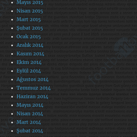
Mayıs 2015
Nisan 2015
Mart 2015
Şubat 2015
Ocak 2015
Aralık 2014
Kasım 2014
Ekim 2014
Eylül 2014
Ağustos 2014
Temmuz 2014
Haziran 2014
Mayıs 2014
Nisan 2014
Mart 2014
Şubat 2014