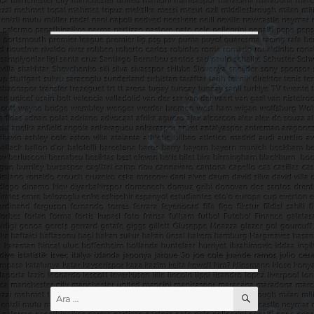
ARA
Ara: