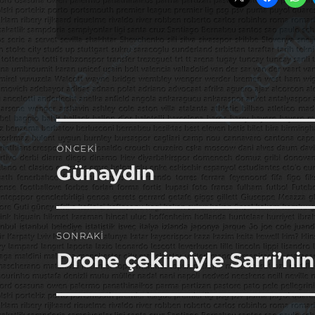
Yazı
ÖNCEKI
gezinmesi
Günaydın
Önceki
yazı:
SONRAKI
Drone çekimiyle Sarri’nin
Sonraki
yazı: