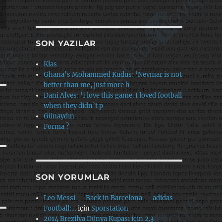
SON YAZILAR
Klas
Ghana’s Mohammed Kudus: ‘Neymar is not
better than me, just more h
Dani Alves: ‘I love this game. I loved football
when they didn’t p
Günaydın
Forma ?
SON YORUMLAR
Leo Messi — Back in Barcelona — adidas
Football:…
için
Sporstation
2014 Brezilya Dünya Kupası için 2.3