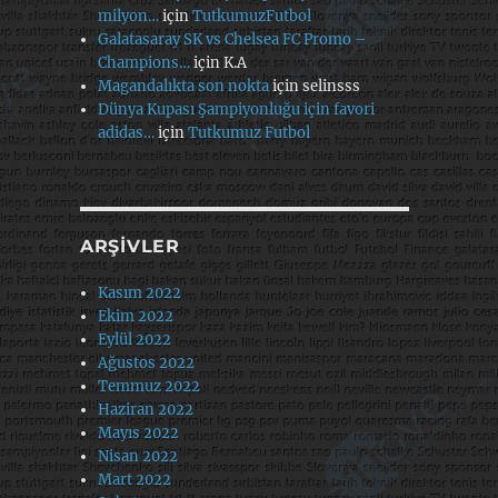
milyon…
için
TutkumuzFutbol
Galatasaray SK vs Chelsea FC Promo –
Champions…
için
K.A
Magandalıkta son nokta
için
selinsss
Dünya Kupası Şampiyonluğu için favori
adidas…
için
Tutkumuz Futbol
ARŞIVLER
Kasım 2022
Ekim 2022
Eylül 2022
Ağustos 2022
Temmuz 2022
Haziran 2022
Mayıs 2022
Nisan 2022
Mart 2022