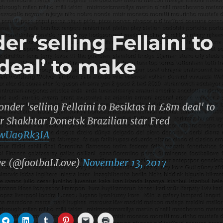
 ‘selling Fellaini to
deal’ to make
der 'selling Fellaini to Besiktas in £8m deal' to
 Shakhtar Donetsk Brazilian star Fred
/UwUa9Rk3IA
ve (@footbaLLove)
November 13, 2017