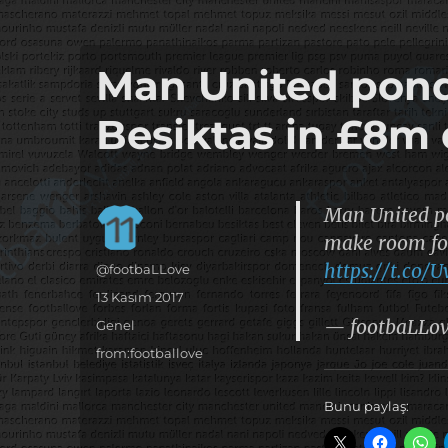
it's the football, that's the football…
footbaLLove
Man United ponder
Besiktas in £8m 
Man United pon
make room for
https://t.co
Yazar
@footbaLLove
Yayın
13 Kasım 2017
tarihi
— footbaLLo
Kategoriler
Genel
Etiketler
from:footballove
Bunu paylaş: