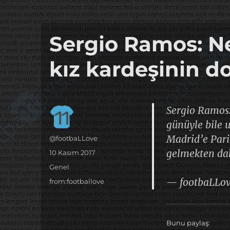
it's the football, that's the football…
footbaLLove
Sergio Ramos: N
kız kardeşinin 
Sergio Ramos:
günüyle bile 
Madrid’e Pari
Yazar
@footbaLLove
gelmekten da
Yayın
10 Kasım 2017
tarihi
Kategoriler
Genel
— footbaLLo
Etiketler
from:footballove
Bunu paylaş: