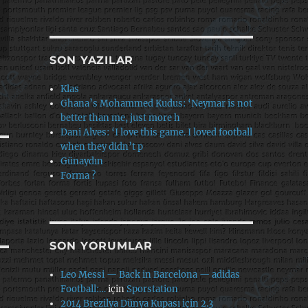
SON YAZILAR
Klas
Ghana’s Mohammed Kudus: ‘Neymar is not
better than me, just more h
Dani Alves: ‘I love this game. I loved football
when they didn’t p
Günaydın
Forma ?
SON YORUMLAR
Leo Messi — Back in Barcelona — adidas
Football:…
için
Sporstation
2014 Brezilya Dünya Kupası için 2.3