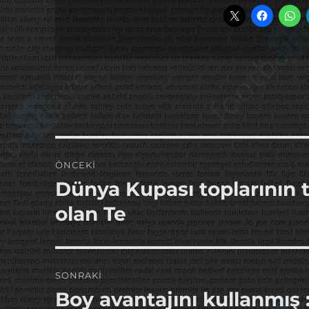
Yazı
ÖNCEKI
gezinmesi
Dünya Kupası toplarının t
Önceki
yazı:
olan Te
SONRAKI
Boy avantajını kullanmış :
Sonraki