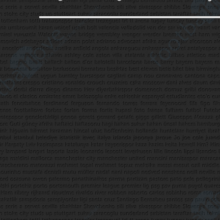
yazı: