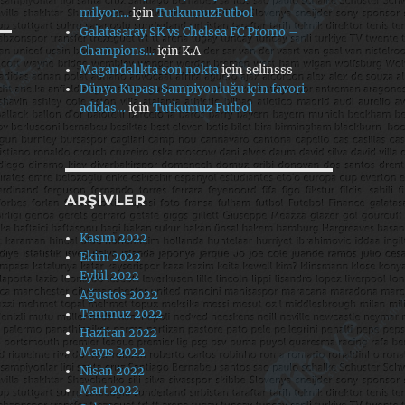
milyon…
için
TutkumuzFutbol
Galatasaray SK vs Chelsea FC Promo –
Champions…
için
K.A
Magandalıkta son nokta
için
selinsss
Dünya Kupası Şampiyonluğu için favori
adidas…
için
Tutkumuz Futbol
ARŞIVLER
Kasım 2022
Ekim 2022
Eylül 2022
Ağustos 2022
Temmuz 2022
Haziran 2022
Mayıs 2022
Nisan 2022
Mart 2022