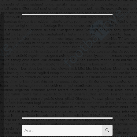
ARA
Ara: