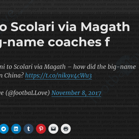
to Scolari via Magath
ig-name coaches f
ni to Scolari via Magath – how did the big-name
in China?
https://t.co/nik9v4cWu3
ve (@footbaLLove)
November 8, 2017