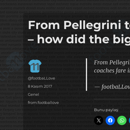
it's the football, that's the football…
footbaLLove
From Pellegrini 
– how did the b
From Pellegri
coaches fare 
Yazar
@footbaLLove
— footbaLLo
Yayın
8 Kasım 2017
tarihi
Kategoriler
Genel
Etiketler
from:footballove
Bunu paylaş: