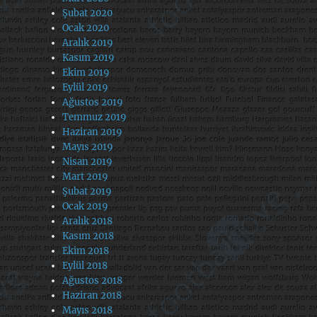
Şubat 2020
Ocak 2020
Aralık 2019
Kasım 2019
Ekim 2019
Eylül 2019
Ağustos 2019
Temmuz 2019
Haziran 2019
Mayıs 2019
Nisan 2019
Mart 2019
Şubat 2019
Ocak 2019
Aralık 2018
Kasım 2018
Ekim 2018
Eylül 2018
Ağustos 2018
Haziran 2018
Mayıs 2018