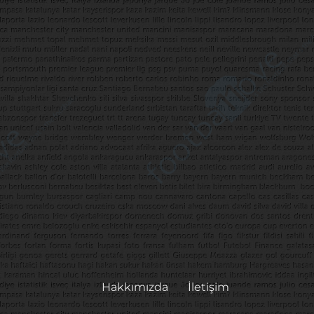
Hakkımızda
İletişim