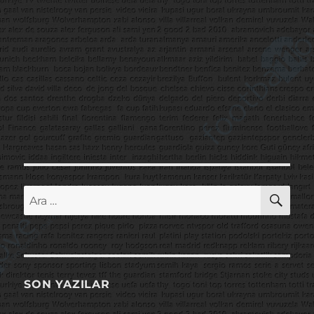
AR
Ara:
SON YAZILAR