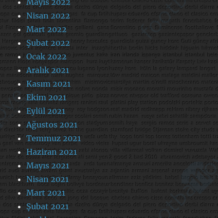
Mayıs 2022
Nisan 2022
Mart 2022
Şubat 2022
Ocak 2022
Aralık 2021
Kasım 2021
Ekim 2021
Eylül 2021
Ağustos 2021
Temmuz 2021
Haziran 2021
Mayıs 2021
Nisan 2021
Mart 2021
Şubat 2021