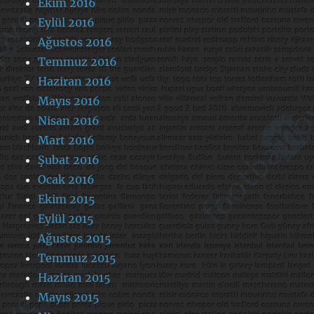
Ekim 2016
Eylül 2016
Ağustos 2016
Temmuz 2016
Haziran 2016
Mayıs 2016
Nisan 2016
Mart 2016
Şubat 2016
Ocak 2016
Ekim 2015
Eylül 2015
Ağustos 2015
Temmuz 2015
Haziran 2015
Mayıs 2015