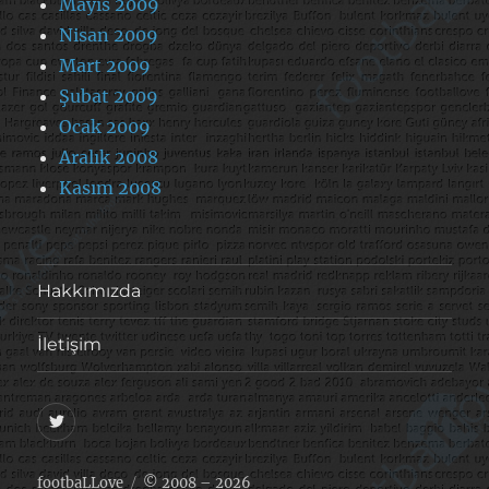
Mayıs 2009
Nisan 2009
Mart 2009
Şubat 2009
Ocak 2009
Aralık 2008
Kasım 2008
Hakkımızda
İletişim
@footballove
footbaLLove
© 2008 – 2026