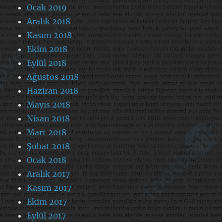
Ocak 2019
Aralık 2018
Kasım 2018
Ekim 2018
Eylül 2018
Ağustos 2018
Haziran 2018
Mayıs 2018
Nisan 2018
Mart 2018
Şubat 2018
Ocak 2018
Aralık 2017
Kasım 2017
Ekim 2017
Eylül 2017