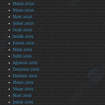
Mayıs 2020
Nisan 2020
Mart 2020
Şubat 2020
Ocak 2020
Aralık 2019
Kasım 2019
Ekim 2019
Eylül 2019
Ağustos 2019
Temmuz 2019
Haziran 2019
Mayıs 2019
Nisan 2019
Mart 2019
Şubat 2019