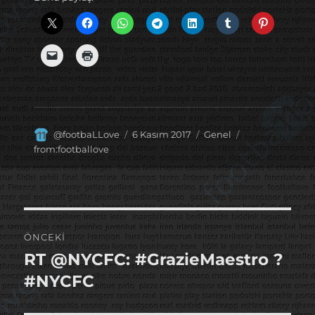
Yazar
Yayın
Kategoriler
Etiketler
@footbaLLove
6 Kasım 2017
Genel
tarihi
from:footballove
Yazı
ÖNCEKI
gezinmesi
RT @NYCFC: #GrazieMaestro ?
Önceki
yazı:
#NYCFC