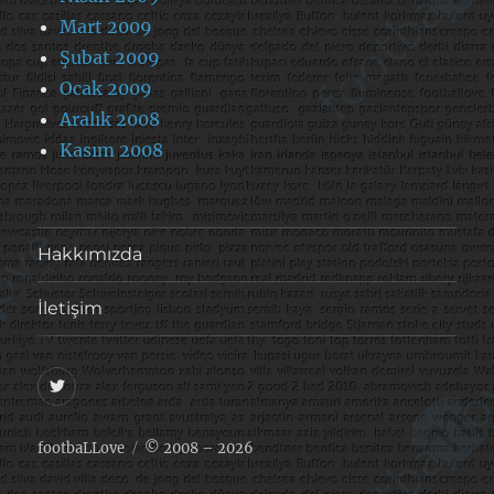
Mart 2009
Şubat 2009
Ocak 2009
Aralık 2008
Kasım 2008
Hakkımızda
İletişim
@footballove
footbaLLove
© 2008 – 2026