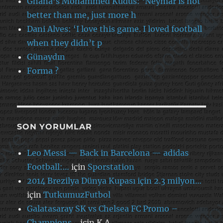
Ghana’s Mohammed Kudus: ‘Neymar is not
better than me, just more h
Dani Alves: ‘I love this game. I loved football
when they didn’t p
Günaydın
Forma ?
SON YORUMLAR
Leo Messi — Back in Barcelona — adidas
Football:…
için
Sporstation
2014 Brezilya Dünya Kupası için 2.3 milyon…
için
TutkumuzFutbol
Galatasaray SK vs Chelsea FC Promo –
Champions…
için
K.A