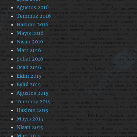
Ağustos 2016
Temmuz 2016
Haziran 2016
Mayıs 2016
Nisan 2016
Mart 2016
Şubat 2016
Ocak 2016
Ekim 2015
Eylül 2015
Ağustos 2015
Temmuz 2015
Haziran 2015
Mayıs 2015
Nisan 2015
Mart 2015