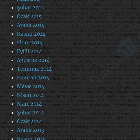
Şubat 2015
Ocak 2015
Aralık 2014
Kasım 2014
Ekim 2014
Eylül 2014
Ağustos 2014
Temmuz 2014
Haziran 2014
Mayıs 2014
Nisan 2014
Mart 2014
Şubat 2014
Ocak 2014
Aralık 2013
Kasım 2013