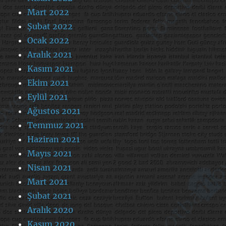
Mart 2022
Şubat 2022
Ocak 2022
Aralık 2021
Kasım 2021
Ekim 2021
Eylül 2021
Ağustos 2021
Temmuz 2021
Haziran 2021
Mayıs 2021
Nisan 2021
Mart 2021
Şubat 2021
Aralık 2020
Kasım 2020