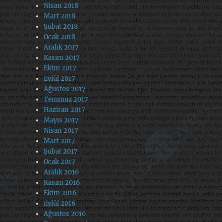
Nisan 2018
Mart 2018
Şubat 2018
Ocak 2018
Aralık 2017
Kasım 2017
Ekim 2017
Eylül 2017
Ağustos 2017
Temmuz 2017
Haziran 2017
Mayıs 2017
Nisan 2017
Mart 2017
Şubat 2017
Ocak 2017
Aralık 2016
Kasım 2016
Ekim 2016
Eylül 2016
Ağustos 2016