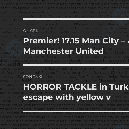
Yazı
ÖNCEKI
gezinmesi
Premier! 17.15 Man City –
Önceki
yazı:
Manchester United
SONRAKI
HORROR TACKLE in Turki
Sonraki
yazı:
escape with yellow v