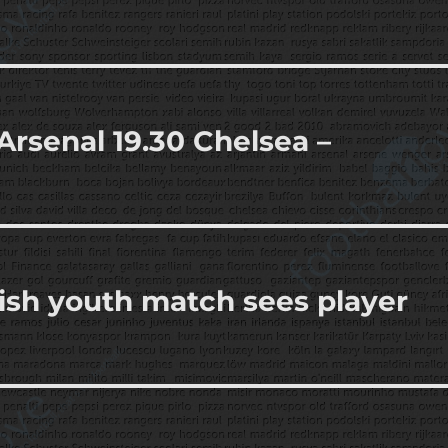
 Arsenal 19.30 Chelsea –
sh youth match sees player