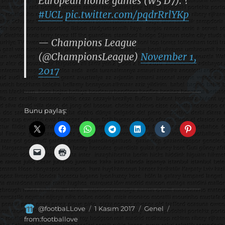
European home games (W5 D7). ?
#UCL
pic.twitter.com/pqdrRrlYKp
— Champions League
(@ChampionsLeague)
November 1,
2017
Bunu paylaş:
Yazar
Yayın
Kategoriler
Etiketler
@footbaLLove
1 Kasım 2017
Genel
tarihi
from:footballove