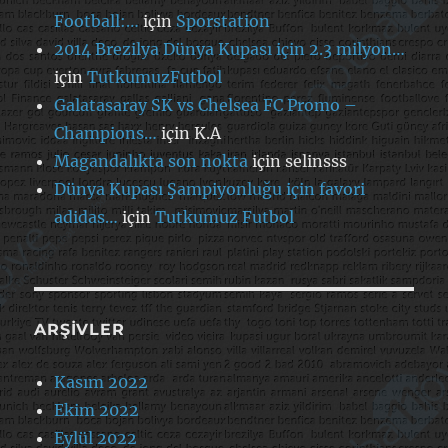
Football:…
için
Sporstation
2014 Brezilya Dünya Kupası için 2.3 milyon…
için
TutkumuzFutbol
Galatasaray SK vs Chelsea FC Promo –
Champions…
için
K.A
Magandalıkta son nokta
için
selinsss
Dünya Kupası Şampiyonluğu için favori
adidas…
için
Tutkumuz Futbol
ARŞIVLER
Kasım 2022
Ekim 2022
Eylül 2022