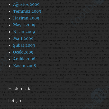
Ağustos 2009
Temmuz 2009
Haziran 2009
Mayıs 2009
Nisan 2009
Mart 2009
Şubat 2009
Ocak 2009
Aralık 2008
Kasım 2008
Hakkımızda
İletişim