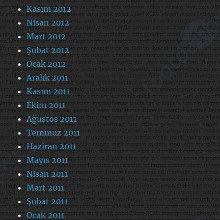
Kasım 2012
Nisan 2012
Mart 2012
Şubat 2012
Ocak 2012
Aralık 2011
Kasım 2011
Ekim 2011
Ağustos 2011
Temmuz 2011
Haziran 2011
Mayıs 2011
Nisan 2011
Mart 2011
Şubat 2011
Ocak 2011