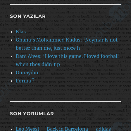
SON YAZILAR
Klas
Ghana’s Mohammed Kudus: ‘Neymar is not
better than me, just more h
Dani Alves: ‘I love this game. I loved football
when they didn’t p
Günaydın
Forma ?
SON YORUMLAR
Leo Messi — Back in Barcelona — adidas