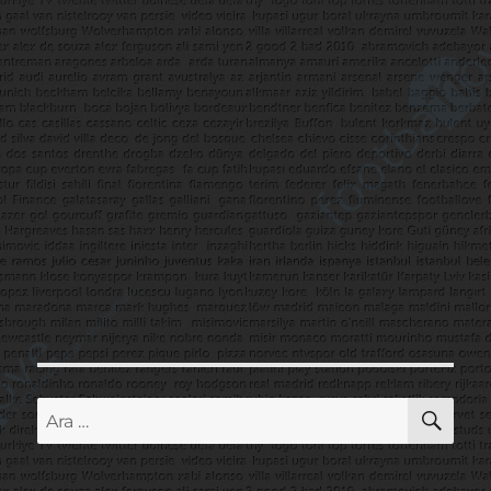
AR
Ara: