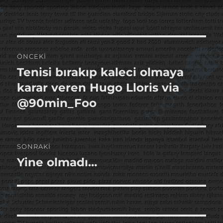
Yazı
ÖNCEKI
gezinmesi
Tenisi bırakıp kaleci olmaya
Önceki
yazı:
karar veren Hugo Lloris via
@90min_Foo
SONRAKI
Yine olmadı…
Sonraki
yazı: