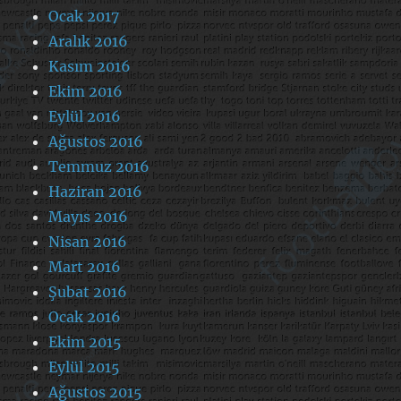
Ocak 2017
Aralık 2016
Kasım 2016
Ekim 2016
Eylül 2016
Ağustos 2016
Temmuz 2016
Haziran 2016
Mayıs 2016
Nisan 2016
Mart 2016
Şubat 2016
Ocak 2016
Ekim 2015
Eylül 2015
Ağustos 2015