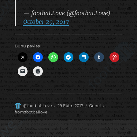
— footbaLLove (@footbaLLove)
October 29, 2017
Bunu paylaş:
Yazar
Yayın
Kategoriler
Etiketler
@footbaLLove
29 Ekim 2017
Genel
tarihi
from:footballove