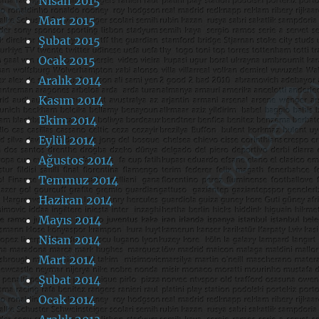
Nisan 2015
Mart 2015
Şubat 2015
Ocak 2015
Aralık 2014
Kasım 2014
Ekim 2014
Eylül 2014
Ağustos 2014
Temmuz 2014
Haziran 2014
Mayıs 2014
Nisan 2014
Mart 2014
Şubat 2014
Ocak 2014