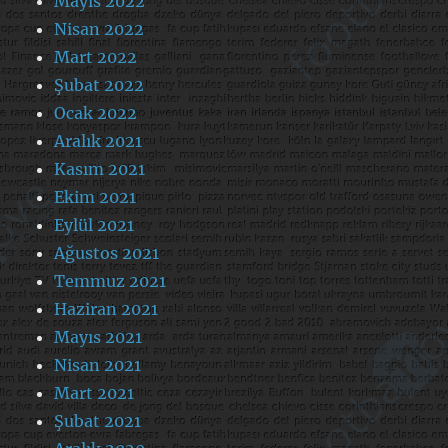
Mayıs 2022
Nisan 2022
Mart 2022
Şubat 2022
Ocak 2022
Aralık 2021
Kasım 2021
Ekim 2021
Eylül 2021
Ağustos 2021
Temmuz 2021
Haziran 2021
Mayıs 2021
Nisan 2021
Mart 2021
Şubat 2021