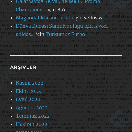
Galatasaray SK vs Chelsea FC Promo –
Champions…
için
K.A
Magandalıkta son nokta
için
selinsss
Dünya Kupası Şampiyonluğu için favori
adidas…
için
Tutkumuz Futbol
ARŞIVLER
Kasım 2022
Ekim 2022
Eylül 2022
Ağustos 2022
Temmuz 2022
Haziran 2022