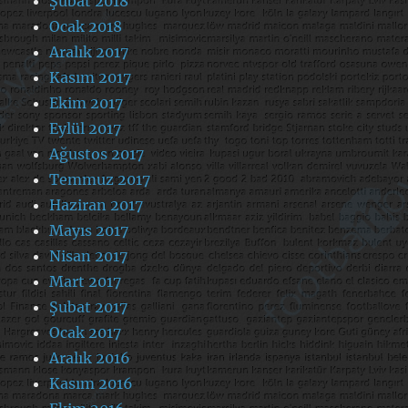
Şubat 2018
Ocak 2018
Aralık 2017
Kasım 2017
Ekim 2017
Eylül 2017
Ağustos 2017
Temmuz 2017
Haziran 2017
Mayıs 2017
Nisan 2017
Mart 2017
Şubat 2017
Ocak 2017
Aralık 2016
Kasım 2016