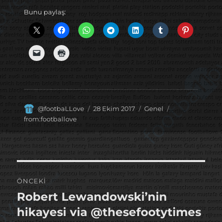
Bunu paylaş:
Yazar
Yayın
Kategoriler
Etiketler
@footbaLLove
28 Ekim 2017
Genel
tarihi
from:footballove
Yazı
ÖNCEKI
gezinmesi
Robert Lewandowski’nin
Önceki
yazı:
hikayesi via @thesefootytimes