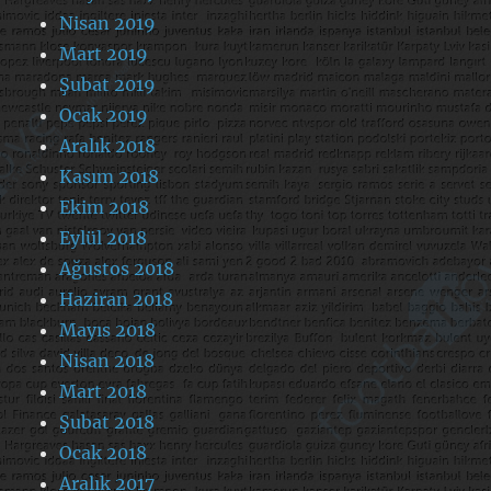
Nisan 2019
Mart 2019
Şubat 2019
Ocak 2019
Aralık 2018
Kasım 2018
Ekim 2018
Eylül 2018
Ağustos 2018
Haziran 2018
Mayıs 2018
Nisan 2018
Mart 2018
Şubat 2018
Ocak 2018
Aralık 2017