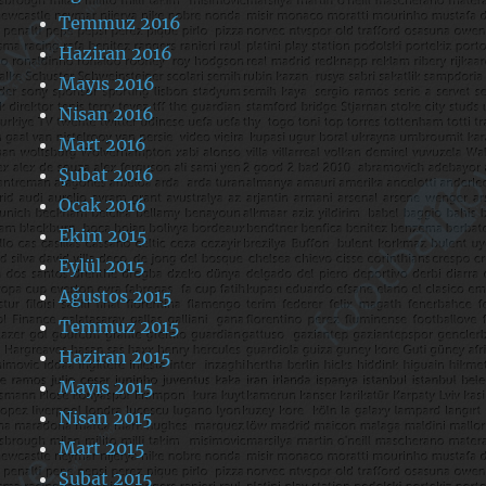
Temmuz 2016
Haziran 2016
Mayıs 2016
Nisan 2016
Mart 2016
Şubat 2016
Ocak 2016
Ekim 2015
Eylül 2015
Ağustos 2015
Temmuz 2015
Haziran 2015
Mayıs 2015
Nisan 2015
Mart 2015
Şubat 2015