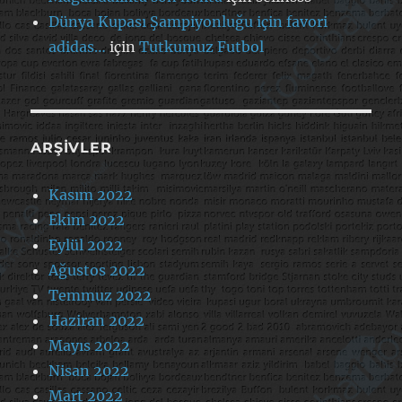
Dünya Kupası Şampiyonluğu için favori
adidas…
için
Tutkumuz Futbol
ARŞIVLER
Kasım 2022
Ekim 2022
Eylül 2022
Ağustos 2022
Temmuz 2022
Haziran 2022
Mayıs 2022
Nisan 2022
Mart 2022