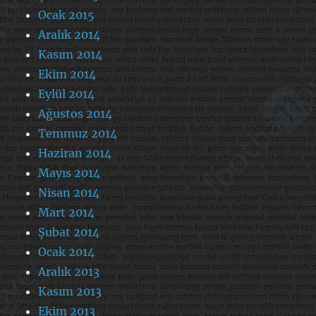
Ocak 2015
Aralık 2014
Kasım 2014
Ekim 2014
Eylül 2014
Ağustos 2014
Temmuz 2014
Haziran 2014
Mayıs 2014
Nisan 2014
Mart 2014
Şubat 2014
Ocak 2014
Aralık 2013
Kasım 2013
Ekim 2013