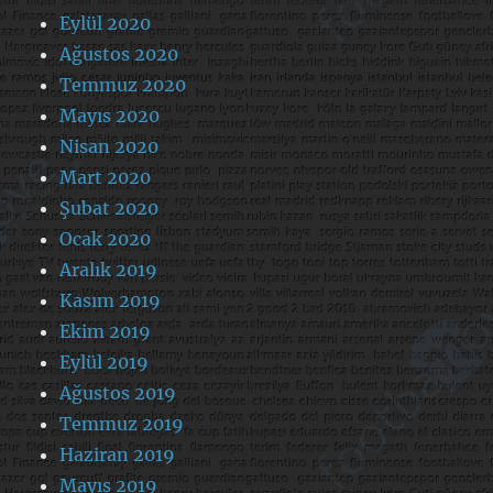
Eylül 2020
Ağustos 2020
Temmuz 2020
Mayıs 2020
Nisan 2020
Mart 2020
Şubat 2020
Ocak 2020
Aralık 2019
Kasım 2019
Ekim 2019
Eylül 2019
Ağustos 2019
Temmuz 2019
Haziran 2019
Mayıs 2019