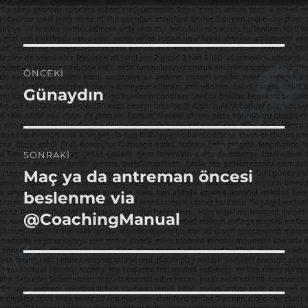
Yazı
ÖNCEKI
gezinmesi
Günaydın
Önceki
yazı:
SONRAKI
Maç ya da antreman öncesi
Sonraki
yazı:
beslenme via
@CoachingManual