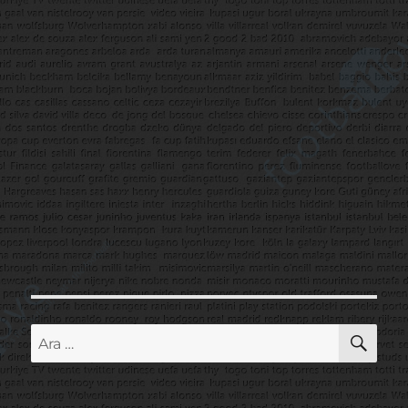
AR
Ara: