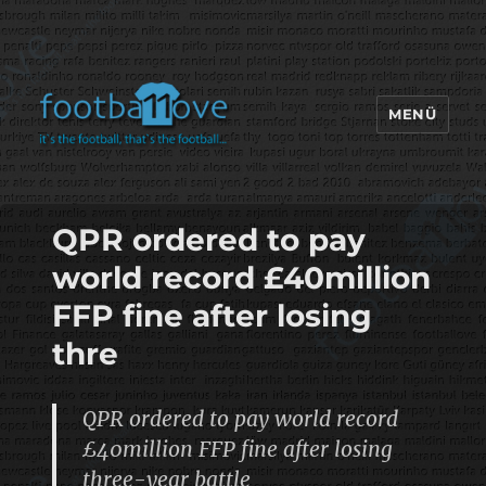
MENÜ
footbaLLove
QPR ordered to pay
world record £40million
FFP fine after losing
thre
QPR ordered to pay world record
£40million FFP fine after losing
three-year battle