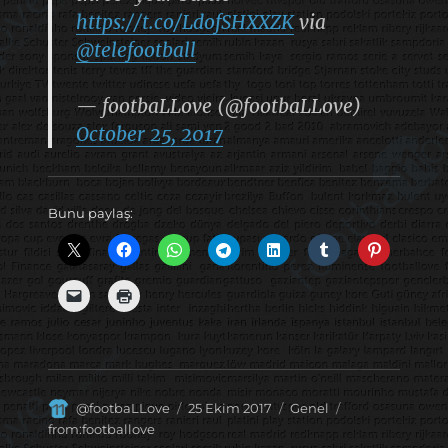
https://t.co/LdofSHXXZK
via
@telefootball
— footbaLLove (@footbaLLove)
October 25, 2017
Bunu paylaş:
Yazar
Yayın
Kategoriler
Etiketler
@footbaLLove
25 Ekim 2017
Genel
tarihi
from:footballove