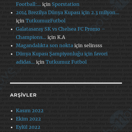
Football:…
için
Sporstation
2014 Brezilya Dünya Kupası için 2.3 milyon…
için
TutkumuzFutbol
Galatasaray SK vs Chelsea FC Promo –
Champions…
için
K.A
Magandalıkta son nokta
için
selinsss
Dünya Kupası Şampiyonluğu için favori
adidas…
için
Tutkumuz Futbol
ARŞIVLER
Kasım 2022
Ekim 2022
Eylül 2022