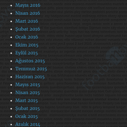
Mayıs 2016
Nisan 2016
Mart 2016
Şubat 2016
Ocak 2016
Ekim 2015
Eylül 2015
Ağustos 2015
Temmuz 2015
Haziran 2015
Mayıs 2015
Nisan 2015
Mart 2015
Şubat 2015
Ocak 2015
Aralık 2014