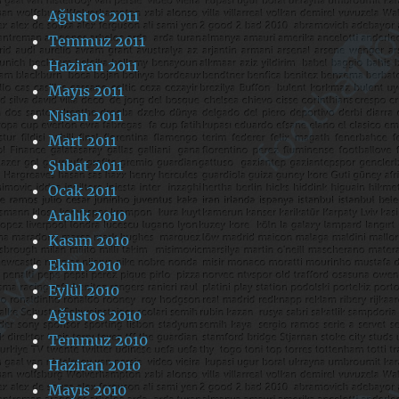
Ağustos 2011
Temmuz 2011
Haziran 2011
Mayıs 2011
Nisan 2011
Mart 2011
Şubat 2011
Ocak 2011
Aralık 2010
Kasım 2010
Ekim 2010
Eylül 2010
Ağustos 2010
Temmuz 2010
Haziran 2010
Mayıs 2010