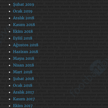
Şubat 2019
Ocak 2019
Aralık 2018
Kasım 2018
Ekim 2018
Eylül 2018
Ağustos 2018
Haziran 2018
Mayıs 2018
Nisan 2018
Mart 2018
Şubat 2018
Ocak 2018
Aralık 2017
Kasım 2017
Ekim 2017