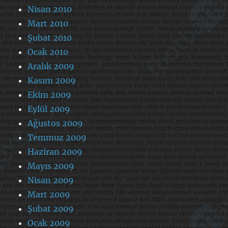
Nisan 2010
Mart 2010
Şubat 2010
Ocak 2010
Aralık 2009
Kasım 2009
Ekim 2009
Eylül 2009
Ağustos 2009
Temmuz 2009
Haziran 2009
Mayıs 2009
Nisan 2009
Mart 2009
Şubat 2009
Ocak 2009