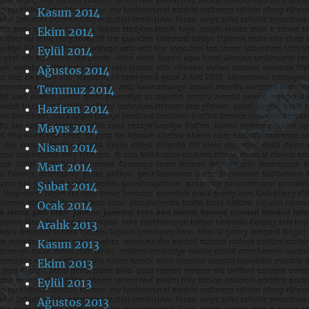
Kasım 2014
Ekim 2014
Eylül 2014
Ağustos 2014
Temmuz 2014
Haziran 2014
Mayıs 2014
Nisan 2014
Mart 2014
Şubat 2014
Ocak 2014
Aralık 2013
Kasım 2013
Ekim 2013
Eylül 2013
Ağustos 2013