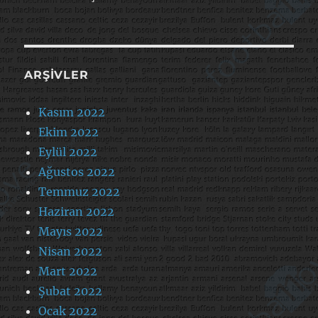
ARŞIVLER
Kasım 2022
Ekim 2022
Eylül 2022
Ağustos 2022
Temmuz 2022
Haziran 2022
Mayıs 2022
Nisan 2022
Mart 2022
Şubat 2022
Ocak 2022