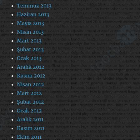
Temmuz 2013
Haziran 2013
Mayıs 2013
Nisan 2013
Mart 2013
Şubat 2013
Ocak 2013
Aralık 2012
Kasım 2012
Nisan 2012
Mart 2012
Şubat 2012
Ocak 2012
Aralık 2011
Kasım 2011
Ekim 2011