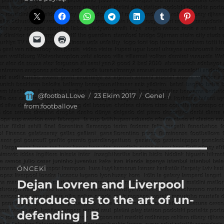
Yazar
Yayın
Kategoriler
Etiketler
@footbaLLove
23 Ekim 2017
Genel
tarihi
from:footballove
Yazı
ÖNCEKI
gezinmesi
Dejan Lovren and Liverpool
Önceki
yazı:
introduce us to the art of un-
defending | B