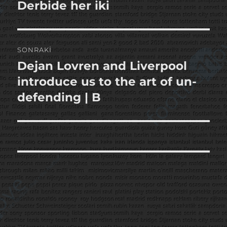
Derbide her iki
SONRAKI
Dejan Lovren and Liverpool
Sonraki
yazı:
introduce us to the art of un-
defending | B