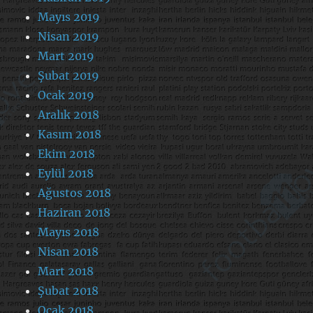
Mayıs 2019
Nisan 2019
Mart 2019
Şubat 2019
Ocak 2019
Aralık 2018
Kasım 2018
Ekim 2018
Eylül 2018
Ağustos 2018
Haziran 2018
Mayıs 2018
Nisan 2018
Mart 2018
Şubat 2018
Ocak 2018