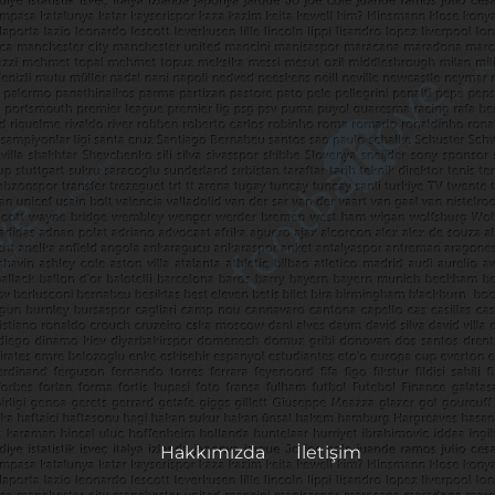
Hakkımızda
İletişim