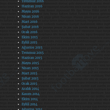
Temmuz 2016
Haziran 2016
Mayıs 2016
Nisan 2016
Mart 2016
Şubat 2016
Ocak 2016
Ekim 2015
Eylül 2015
Ağustos 2015
Temmuz 2015
Haziran 2015
Mayıs 2015
Nisan 2015
Mart 2015
Şubat 2015
Ocak 2015
Aralık 2014
Kasım 2014
Ekim 2014
Eylül 2014
Ağustos 2014