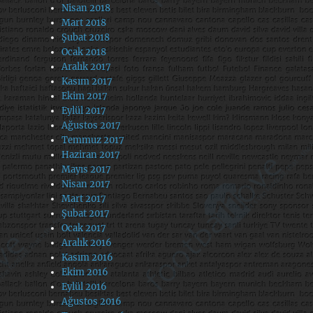
Nisan 2018
Mart 2018
Şubat 2018
Ocak 2018
Aralık 2017
Kasım 2017
Ekim 2017
Eylül 2017
Ağustos 2017
Temmuz 2017
Haziran 2017
Mayıs 2017
Nisan 2017
Mart 2017
Şubat 2017
Ocak 2017
Aralık 2016
Kasım 2016
Ekim 2016
Eylül 2016
Ağustos 2016