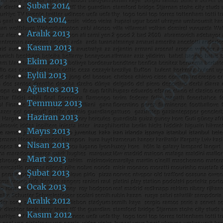
Şubat 2014
Ocak 2014
Aralık 2013
Kasım 2013
Ekim 2013
Eylül 2013
Ağustos 2013
Temmuz 2013
Haziran 2013
Mayıs 2013
Nisan 2013
Mart 2013
Şubat 2013
Ocak 2013
Aralık 2012
Kasım 2012