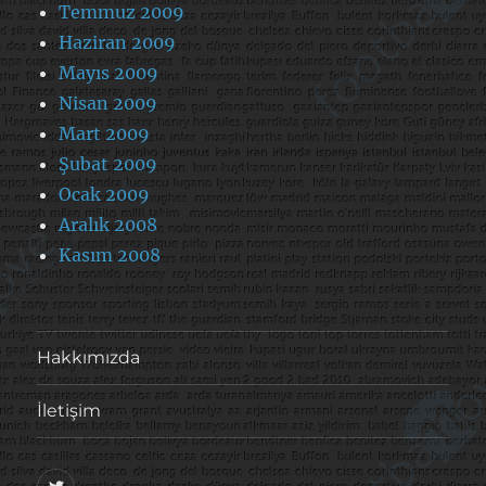
Temmuz 2009
Haziran 2009
Mayıs 2009
Nisan 2009
Mart 2009
Şubat 2009
Ocak 2009
Aralık 2008
Kasım 2008
Hakkımızda
İletişim
@footballove