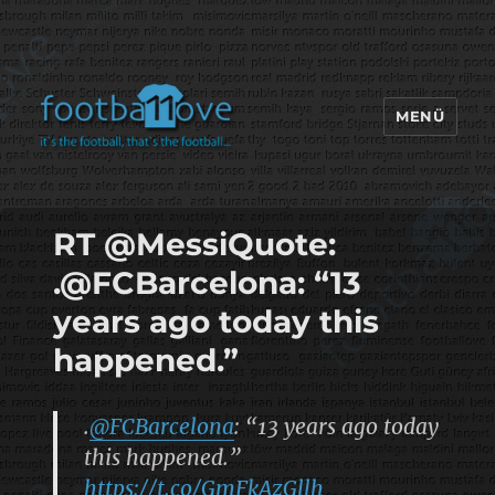
MENÜ
footbaLLove
RT @MessiQuote:
.@FCBarcelona: “13
years ago today this
happened.”
.
@FCBarcelona
: “13 years ago today
this happened.”
https://t.co/GmFkAzGllh