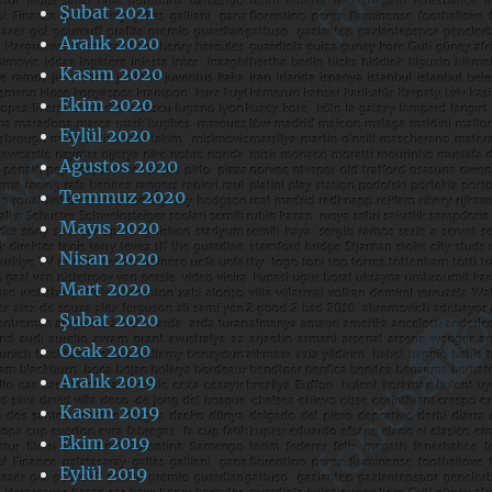
Şubat 2021
Aralık 2020
Kasım 2020
Ekim 2020
Eylül 2020
Ağustos 2020
Temmuz 2020
Mayıs 2020
Nisan 2020
Mart 2020
Şubat 2020
Ocak 2020
Aralık 2019
Kasım 2019
Ekim 2019
Eylül 2019