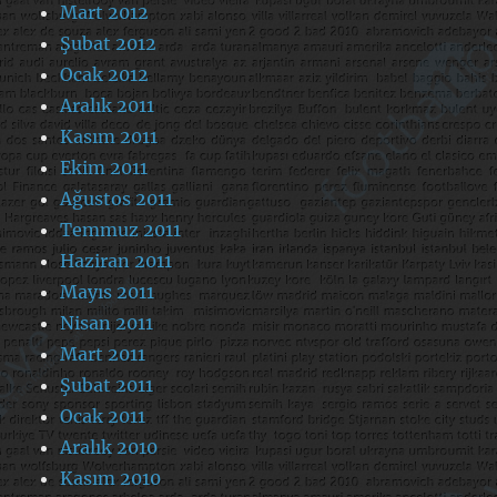
Mart 2012
Şubat 2012
Ocak 2012
Aralık 2011
Kasım 2011
Ekim 2011
Ağustos 2011
Temmuz 2011
Haziran 2011
Mayıs 2011
Nisan 2011
Mart 2011
Şubat 2011
Ocak 2011
Aralık 2010
Kasım 2010