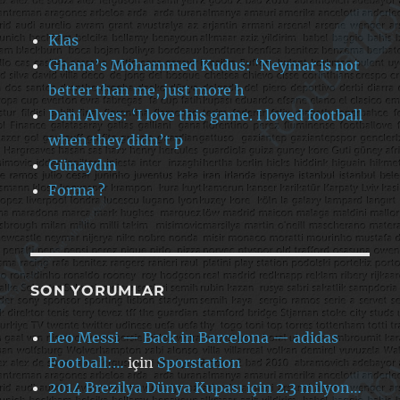
Klas
Ghana’s Mohammed Kudus: ‘Neymar is not
better than me, just more h
Dani Alves: ‘I love this game. I loved football
when they didn’t p
Günaydın
Forma ?
SON YORUMLAR
Leo Messi — Back in Barcelona — adidas
Football:…
için
Sporstation
2014 Brezilya Dünya Kupası için 2.3 milyon…