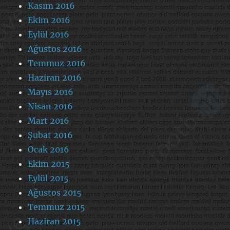
Kasım 2016
Ekim 2016
Eylül 2016
Ağustos 2016
Temmuz 2016
Haziran 2016
Mayıs 2016
Nisan 2016
Mart 2016
Şubat 2016
Ocak 2016
Ekim 2015
Eylül 2015
Ağustos 2015
Temmuz 2015
Haziran 2015