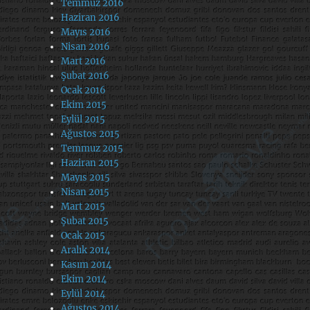
Temmuz 2016
Haziran 2016
Mayıs 2016
Nisan 2016
Mart 2016
Şubat 2016
Ocak 2016
Ekim 2015
Eylül 2015
Ağustos 2015
Temmuz 2015
Haziran 2015
Mayıs 2015
Nisan 2015
Mart 2015
Şubat 2015
Ocak 2015
Aralık 2014
Kasım 2014
Ekim 2014
Eylül 2014
Ağustos 2014