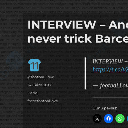
it's the football, that's the football…
footbaLLove
INTERVIEW – Andr
never trick Barc
INTERVIEW – A
https://t.co/
Yazar
@footbaLLove
— footbaLLo
Yayın
14 Ekim 2017
tarihi
Kategoriler
Genel
Etiketler
from:footballove
Bunu paylaş: