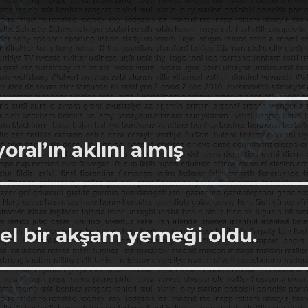
al’ın aklını almış
zel bir akşam yemeği oldu.