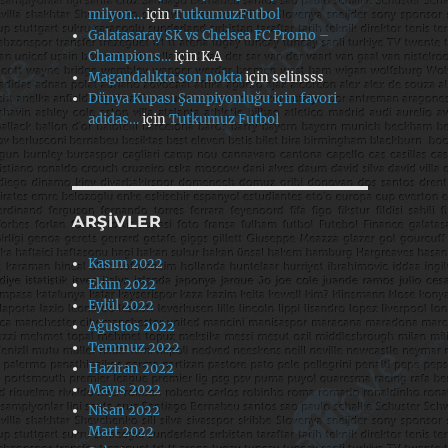
milyon…
için
TutkumuzFutbol
Galatasaray SK vs Chelsea FC Promo –
Champions…
için
K.A
Magandalıkta son nokta
için
selinsss
Dünya Kupası Şampiyonluğu için favori
adidas…
için
Tutkumuz Futbol
ARŞIVLER
Kasım 2022
Ekim 2022
Eylül 2022
Ağustos 2022
Temmuz 2022
Haziran 2022
Mayıs 2022
Nisan 2022
Mart 2022