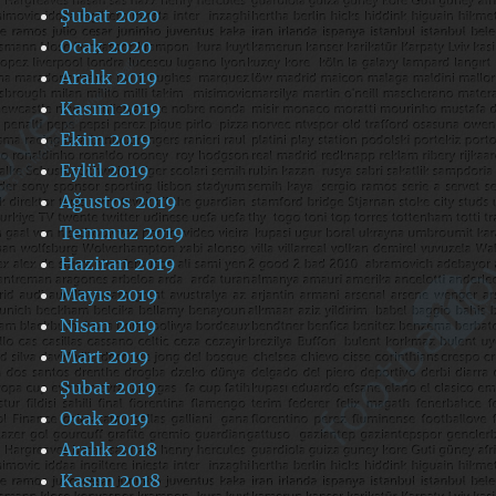
Şubat 2020
Ocak 2020
Aralık 2019
Kasım 2019
Ekim 2019
Eylül 2019
Ağustos 2019
Temmuz 2019
Haziran 2019
Mayıs 2019
Nisan 2019
Mart 2019
Şubat 2019
Ocak 2019
Aralık 2018
Kasım 2018