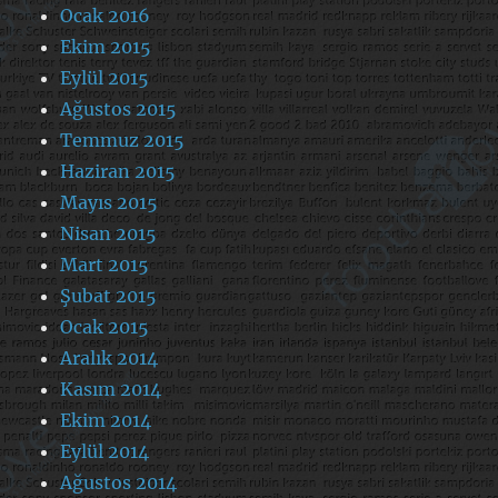
Ocak 2016
Ekim 2015
Eylül 2015
Ağustos 2015
Temmuz 2015
Haziran 2015
Mayıs 2015
Nisan 2015
Mart 2015
Şubat 2015
Ocak 2015
Aralık 2014
Kasım 2014
Ekim 2014
Eylül 2014
Ağustos 2014