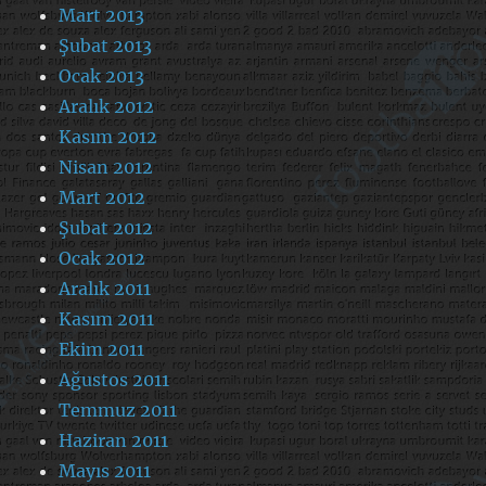
Mart 2013
Şubat 2013
Ocak 2013
Aralık 2012
Kasım 2012
Nisan 2012
Mart 2012
Şubat 2012
Ocak 2012
Aralık 2011
Kasım 2011
Ekim 2011
Ağustos 2011
Temmuz 2011
Haziran 2011
Mayıs 2011