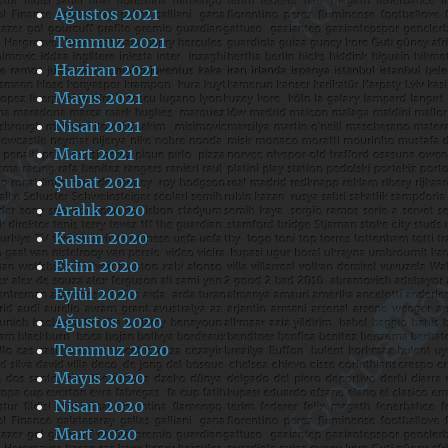
Ağustos 2021
Temmuz 2021
Haziran 2021
Mayıs 2021
Nisan 2021
Mart 2021
Şubat 2021
Aralık 2020
Kasım 2020
Ekim 2020
Eylül 2020
Ağustos 2020
Temmuz 2020
Mayıs 2020
Nisan 2020
Mart 2020