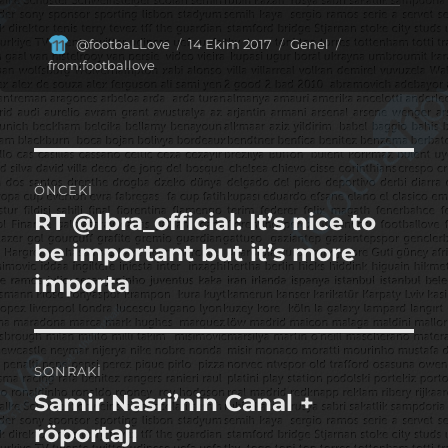
Yazar
Yayın
Kategoriler
Etiketler
@footbaLLove
14 Ekim 2017
Genel
tarihi
from:footballove
Yazı
ÖNCEKI
gezinmesi
RT @Ibra_official: It’s nice to
Önceki
yazı:
be important but it’s more
importa
SONRAKI
Samir Nasri’nin Canal +
Sonraki
yazı:
röportajı