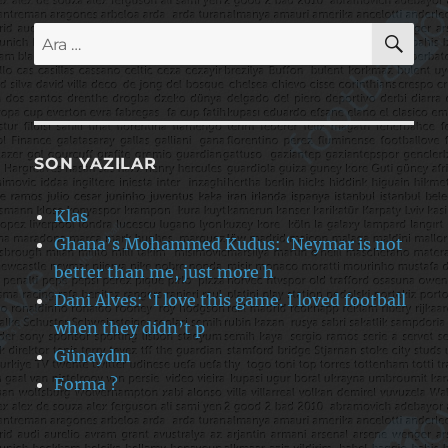
AR
Ara:
SON YAZILAR
Klas
Ghana’s Mohammed Kudus: ‘Neymar is not
better than me, just more h
Dani Alves: ‘I love this game. I loved football
when they didn’t p
Günaydın
Forma ?