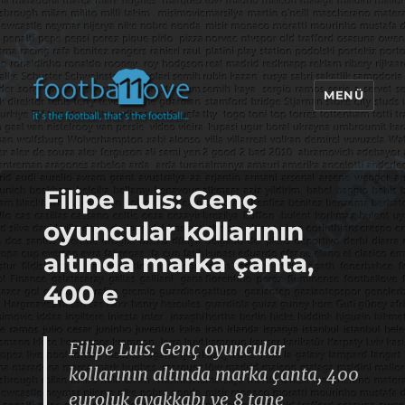
MENÜ
footbaLLove
Filipe Luis: Genç
oyuncular kollarının
altında marka çanta,
400 e
Filipe Luis: Genç oyuncular
kollarının altında marka çanta, 400
euroluk ayakkabı ve 8 tane