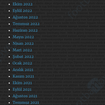
Ekim 2022
Eylül 2022
Ağustos 2022
Temmuz 2022
Haziran 2022
Mayıs 2022
Nisan 2022
Mart 2022
Şubat 2022
Ocak 2022
Aralık 2021
Kasım 2021
Ekim 2021
Eylül 2021
Ağustos 2021
Temmuz 2021