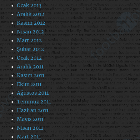
Ocak 2013
Aralık 2012
Kasım 2012
Nisan 2012
Mart 2012
Şubat 2012
Ocak 2012
Aralık 2011
Kasım 2011
Ekim 2011
Ağustos 2011
Temmuz 2011
Haziran 2011
Mayıs 2011
Nisan 2011
Mart 2011