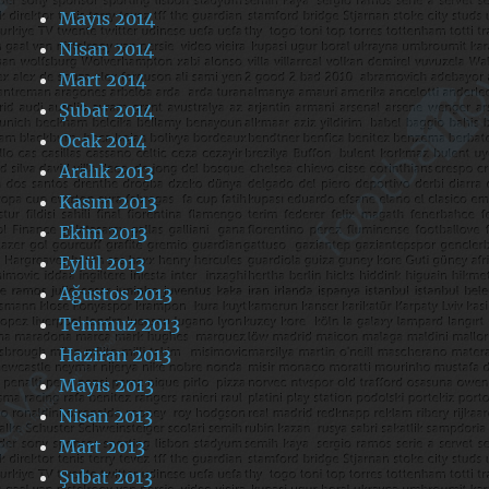
Mayıs 2014
Nisan 2014
Mart 2014
Şubat 2014
Ocak 2014
Aralık 2013
Kasım 2013
Ekim 2013
Eylül 2013
Ağustos 2013
Temmuz 2013
Haziran 2013
Mayıs 2013
Nisan 2013
Mart 2013
Şubat 2013