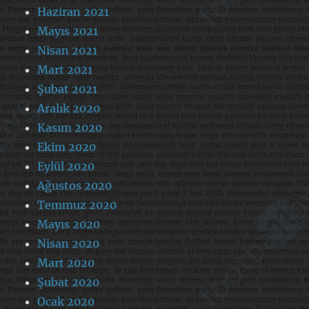
Haziran 2021
Mayıs 2021
Nisan 2021
Mart 2021
Şubat 2021
Aralık 2020
Kasım 2020
Ekim 2020
Eylül 2020
Ağustos 2020
Temmuz 2020
Mayıs 2020
Nisan 2020
Mart 2020
Şubat 2020
Ocak 2020