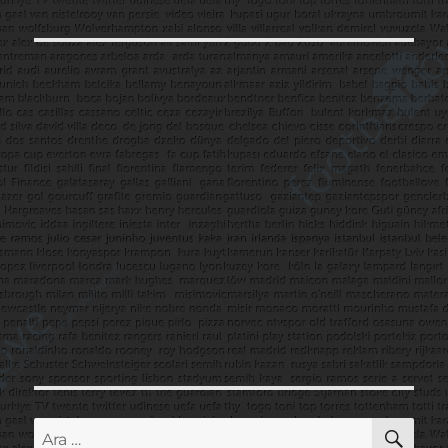
AR
Ara: