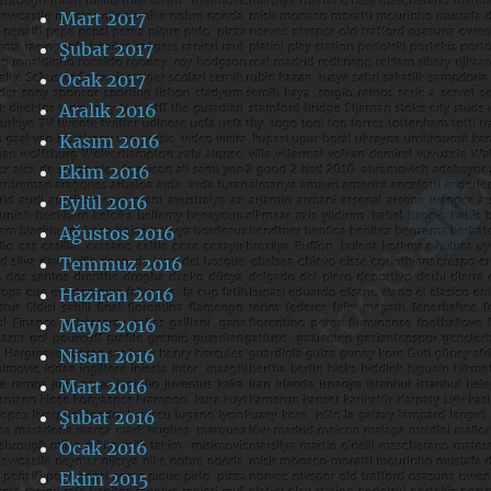
Mart 2017
Şubat 2017
Ocak 2017
Aralık 2016
Kasım 2016
Ekim 2016
Eylül 2016
Ağustos 2016
Temmuz 2016
Haziran 2016
Mayıs 2016
Nisan 2016
Mart 2016
Şubat 2016
Ocak 2016
Ekim 2015