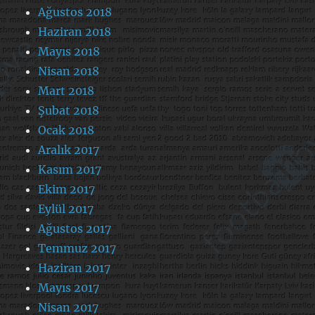
Ağustos 2018
Haziran 2018
Mayıs 2018
Nisan 2018
Mart 2018
Şubat 2018
Ocak 2018
Aralık 2017
Kasım 2017
Ekim 2017
Eylül 2017
Ağustos 2017
Temmuz 2017
Haziran 2017
Mayıs 2017
Nisan 2017