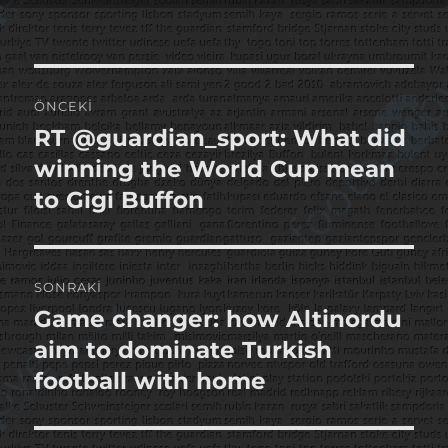
Yazı
ÖNCEKI
gezinmesi
RT @guardian_sport: What did
Önceki
yazı:
winning the World Cup mean
to Gigi Buffon
SONRAKI
Game changer: how Altinordu
Sonraki
yazı:
aim to dominate Turkish
football with home