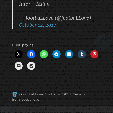
Inter – Milan
— footbaLLove (@footbaLLove)
October 12, 2017
Bunu paylaş:
Yazar
Yayın
Kategoriler
Etiketler
@footbaLLove
12 Ekim 2017
Genel
tarihi
from:footballove