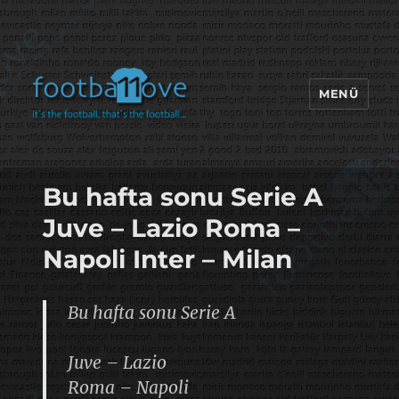
MENÜ
footbaLLove
Bu hafta sonu Serie A
Juve – Lazio Roma –
Napoli Inter – Milan
Bu hafta sonu Serie A
Juve – Lazio
Roma – Napoli