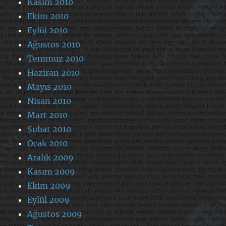
Kasım 2010
Ekim 2010
Eylül 2010
Ağustos 2010
Temmuz 2010
Haziran 2010
Mayıs 2010
Nisan 2010
Mart 2010
Şubat 2010
Ocak 2010
Aralık 2009
Kasım 2009
Ekim 2009
Eylül 2009
Ağustos 2009