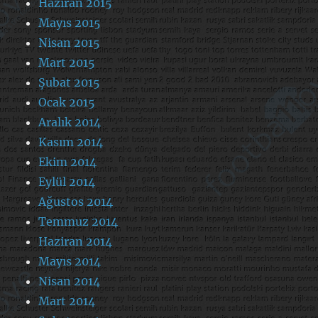
Haziran 2015
Mayıs 2015
Nisan 2015
Mart 2015
Şubat 2015
Ocak 2015
Aralık 2014
Kasım 2014
Ekim 2014
Eylül 2014
Ağustos 2014
Temmuz 2014
Haziran 2014
Mayıs 2014
Nisan 2014
Mart 2014