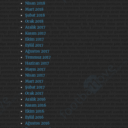
Nisan 2018
Mart 2018
Şubat 2018
Ocak 2018
Aralık 2017
Kasım 2017
Ekim 2017
Eylül 2017
Ağustos 2017
Temmuz 2017
Haziran 2017
Mayıs 2017
Nisan 2017
Mart 2017
Şubat 2017
Ocak 2017
Aralık 2016
Kasım 2016
Ekim 2016
Eylül 2016
Ağustos 2016