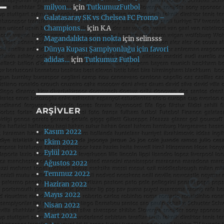
milyon…
için
TutkumuzFutbol
Galatasaray SK vs Chelsea FC Promo –
Champions…
için
K.A
Magandalıkta son nokta
için
selinsss
Dünya Kupası Şampiyonluğu için favori
adidas…
için
Tutkumuz Futbol
ARŞIVLER
Kasım 2022
Ekim 2022
Eylül 2022
Ağustos 2022
Temmuz 2022
Haziran 2022
Mayıs 2022
Nisan 2022
Mart 2022