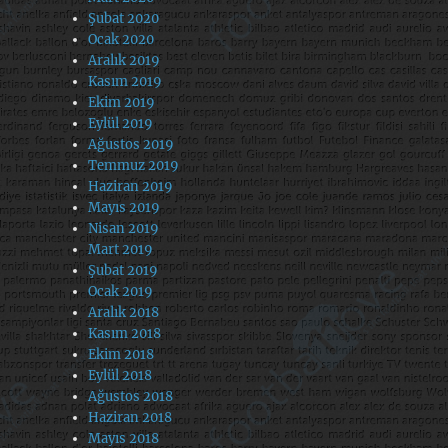
Şubat 2020
Ocak 2020
Aralık 2019
Kasım 2019
Ekim 2019
Eylül 2019
Ağustos 2019
Temmuz 2019
Haziran 2019
Mayıs 2019
Nisan 2019
Mart 2019
Şubat 2019
Ocak 2019
Aralık 2018
Kasım 2018
Ekim 2018
Eylül 2018
Ağustos 2018
Haziran 2018
Mayıs 2018