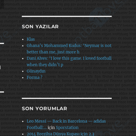
SON YAZILAR
Klas
Ghana’s Mohammed Kudus: ‘Neymar is not
better than me, just more h
Dani Alves: ‘I love this game. I loved football
n
when they didn’t p
Günaydın
Forma ?
SON YORUMLAR
Leo Messi — Back in Barcelona — adidas
Football:…
için
Sporstation
2014 Brezilya Dünya Kupası için 2.3