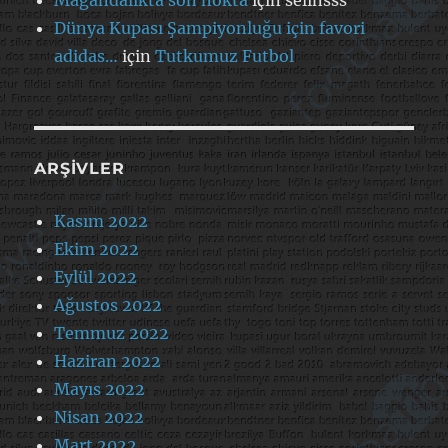
Dünya Kupası Şampiyonluğu için favori
adidas…
için
Tutkumuz Futbol
ARŞIVLER
Kasım 2022
Ekim 2022
Eylül 2022
Ağustos 2022
Temmuz 2022
Haziran 2022
Mayıs 2022
Nisan 2022
Mart 2022