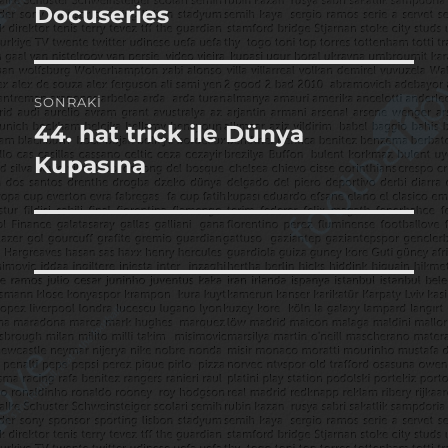
yazı:
Docuseries
SONRAKI
44. hat trick ile Dünya
Sonraki
yazı:
Kupasına