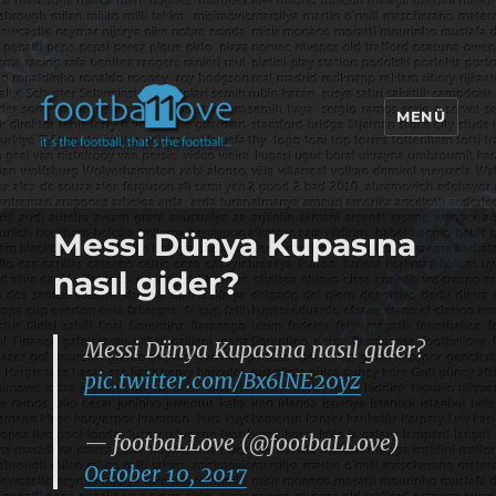
MENÜ
footbaLLove
Messi Dünya Kupasına
nasıl gider?
Messi Dünya Kupasına nasıl gider?
pic.twitter.com/Bx6lNE20yz
— footbaLLove (@footbaLLove)
October 10, 2017