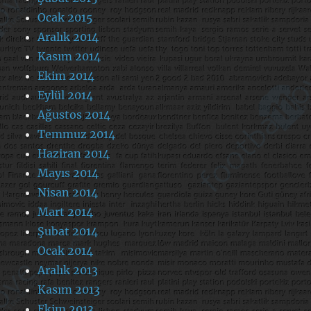
Ocak 2015
Aralık 2014
Kasım 2014
Ekim 2014
Eylül 2014
Ağustos 2014
Temmuz 2014
Haziran 2014
Mayıs 2014
Nisan 2014
Mart 2014
Şubat 2014
Ocak 2014
Aralık 2013
Kasım 2013
Ekim 2013