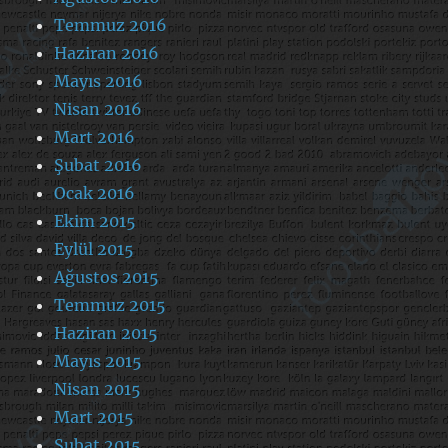
Temmuz 2016
Haziran 2016
Mayıs 2016
Nisan 2016
Mart 2016
Şubat 2016
Ocak 2016
Ekim 2015
Eylül 2015
Ağustos 2015
Temmuz 2015
Haziran 2015
Mayıs 2015
Nisan 2015
Mart 2015
Şubat 2015