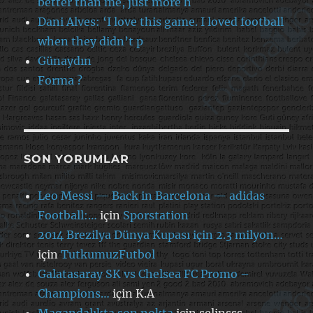
better than me, just more h
Dani Alves: ‘I love this game. I loved football
when they didn’t p
Günaydın
Forma ?
SON YORUMLAR
Leo Messi — Back in Barcelona — adidas
Football:…
için
Sporstation
2014 Brezilya Dünya Kupası için 2.3 milyon…
için
TutkumuzFutbol
Galatasaray SK vs Chelsea FC Promo –
Champions…
için
K.A
Magandalıkta son nokta
için
selinsss