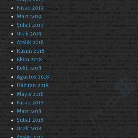
Nisan 2019
Mart 2019
Şubat 2019
Ocak 2019
Aralık 2018
Kasım 2018
Ekim 2018
Eylül 2018
Ağustos 2018
Haziran 2018
Mayıs 2018
Nisan 2018
Mart 2018
Şubat 2018
Ocak 2018
Aralık 2017