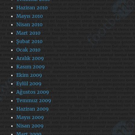
Haziran 2010
Mayıs 2010
Nisan 2010
Mart 2010
Şubat 2010
Ocak 2010
Aralık 2009
Kasım 2009
Ekim 2009
Eylül 2009
Ağustos 2009
Temmuz 2009
Haziran 2009
Mayıs 2009
Nisan 2009
Mart 2009