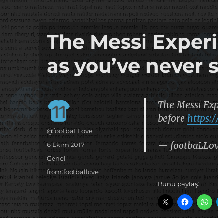
it's the football, that's the football…
footbaLLove
The Messi Experi
as you’ve never s
The Messi Expe
before
https:
Yazar
@footbaLLove
— footbaLLo
Yayın
6 Ekim 2017
tarihi
Kategoriler
Genel
Etiketler
from:footballove
Bunu paylaş: