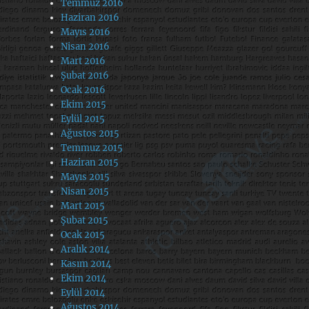
Temmuz 2016
Haziran 2016
Mayıs 2016
Nisan 2016
Mart 2016
Şubat 2016
Ocak 2016
Ekim 2015
Eylül 2015
Ağustos 2015
Temmuz 2015
Haziran 2015
Mayıs 2015
Nisan 2015
Mart 2015
Şubat 2015
Ocak 2015
Aralık 2014
Kasım 2014
Ekim 2014
Eylül 2014
Ağustos 2014