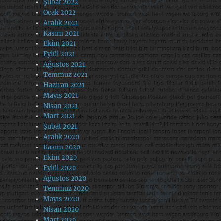
Şubat 2022
Ocak 2022
Aralık 2021
Kasım 2021
Ekim 2021
Eylül 2021
Ağustos 2021
Temmuz 2021
Haziran 2021
Mayıs 2021
Nisan 2021
Mart 2021
Şubat 2021
Aralık 2020
Kasım 2020
Ekim 2020
Eylül 2020
Ağustos 2020
Temmuz 2020
Mayıs 2020
Nisan 2020
Mart 2020