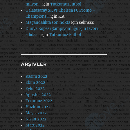
milyon…
için
TutkumuzFutbol
Galatasaray SK vs Chelsea FC Promo –
Champions…
için
K.A
Magandalıkta son nokta
için
selinsss
Dünya Kupası Şampiyonluğu için favori
adidas…
için
Tutkumuz Futbol
ARŞIVLER
Kasım 2022
Ekim 2022
Eylül 2022
Ağustos 2022
Temmuz 2022
Haziran 2022
Mayıs 2022
Nisan 2022
Mart 2022