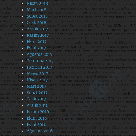
Nisan 2018
Mart 2018
Şubat 2018
Ocak 2018
Aralık 2017
Kasım 2017
Ekim 2017
Eylül 2017
Ağustos 2017
Temmuz 2017
Haziran 2017
Mayıs 2017
Nisan 2017
Mart 2017
Şubat 2017
Ocak 2017
Aralık 2016
Kasım 2016
Ekim 2016
Eylül 2016
Ağustos 2016