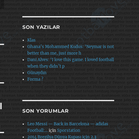
SON YAZILAR
Klas
Ghana’s Mohammed Kudus: ‘Neymar is not
better than me, just more h
Dani Alves: ‘I love this game. I loved football
when they didn’t p
Günaydın
Forma ?
l
SON YORUMLAR
Leo Messi — Back in Barcelona — adidas
Football:…
için
Sporstation
2014 Brezilya Dünya Kupası için 2.3