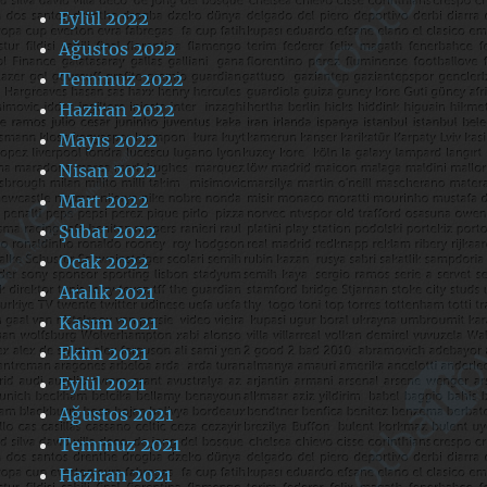
Eylül 2022
Ağustos 2022
Temmuz 2022
Haziran 2022
Mayıs 2022
Nisan 2022
Mart 2022
Şubat 2022
Ocak 2022
Aralık 2021
Kasım 2021
Ekim 2021
Eylül 2021
Ağustos 2021
Temmuz 2021
Haziran 2021