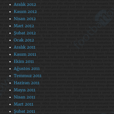
Aralık 2012
Kasım 2012
Nisan 2012
Mart 2012
Şubat 2012
Ocak 2012
Aralık 2011
Kasım 2011
Ekim 2011
Ağustos 2011
Temmuz 2011
Haziran 2011
Mayıs 2011
Nisan 2011
Mart 2011
Şubat 2011