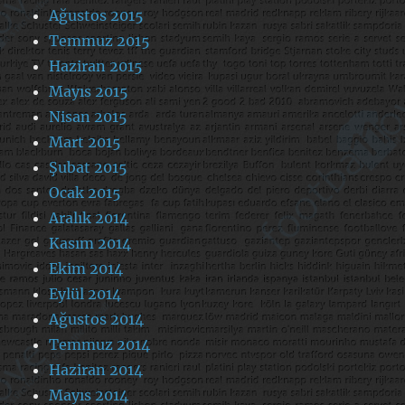
Ağustos 2015
Temmuz 2015
Haziran 2015
Mayıs 2015
Nisan 2015
Mart 2015
Şubat 2015
Ocak 2015
Aralık 2014
Kasım 2014
Ekim 2014
Eylül 2014
Ağustos 2014
Temmuz 2014
Haziran 2014
Mayıs 2014