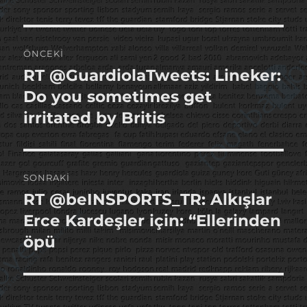
Yazı
ÖNCEKI
gezinmesi
RT @GuardiolaTweets: Lineker:
Önceki
yazı:
Do you sometimes get
irritated by Britis
SONRAKI
RT @beINSPORTS_TR: Alkışlar
Sonraki
yazı:
Erce Kardeşler için: “Ellerinden
öpü