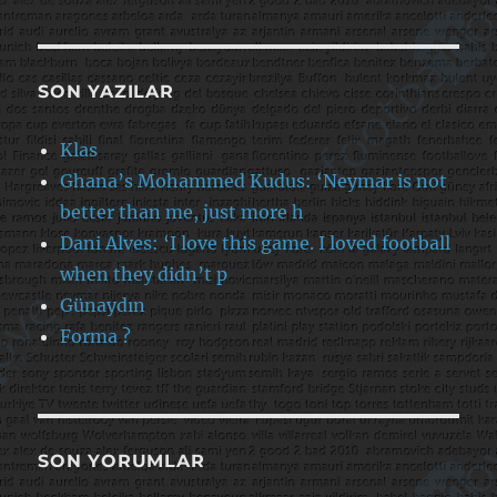
SON YAZILAR
Klas
Ghana’s Mohammed Kudus: ‘Neymar is not
better than me, just more h
Dani Alves: ‘I love this game. I loved football
when they didn’t p
Günaydın
Forma ?
SON YORUMLAR