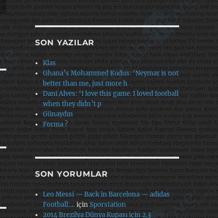
SON YAZILAR
Klas
Ghana’s Mohammed Kudus: ‘Neymar is not
better than me, just more h
Dani Alves: ‘I love this game. I loved football
when they didn’t p
Günaydın
Forma ?
SON YORUMLAR
Leo Messi — Back in Barcelona — adidas
Football:…
için
Sporstation
2014 Brezilya Dünya Kupası için 2.3