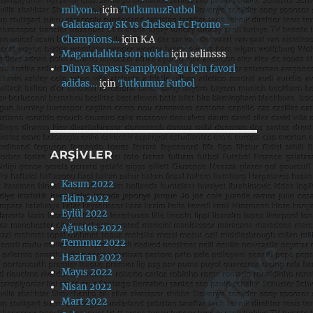
milyon…
için
TutkumuzFutbol
Galatasaray SK vs Chelsea FC Promo –
Champions…
için
K.A
Magandalıkta son nokta
için
selinsss
Dünya Kupası Şampiyonluğu için favori
adidas…
için
Tutkumuz Futbol
ARŞIVLER
Kasım 2022
Ekim 2022
Eylül 2022
Ağustos 2022
Temmuz 2022
Haziran 2022
Mayıs 2022
Nisan 2022
Mart 2022