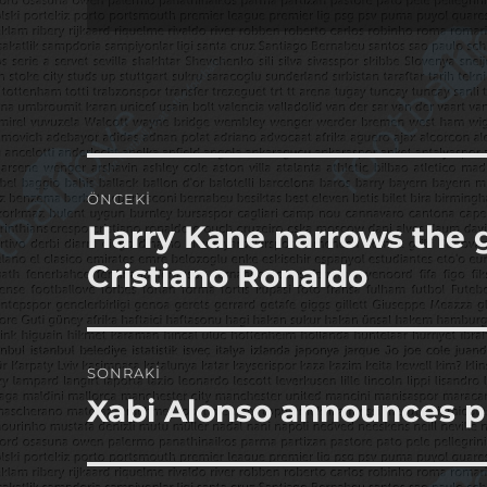
Yazı
ÖNCEKI
gezinmesi
Harry Kane narrows the g
Önceki
yazı:
Cristiano Ronaldo
SONRAKI
Xabi Alonso announces 
Sonraki
yazı: