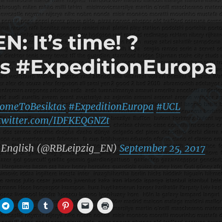
: It’s time! ?
s #ExpeditionEuropa
omeToBesiktas
#ExpeditionEuropa
#UCL
.twitter.com/IDFKEQGNZt
 English (@RBLeipzig_EN)
September 25, 2017