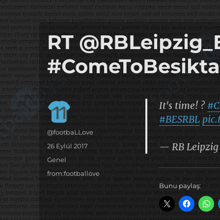
it's the football, that's the football…
footbaLLove
RT @RBLeipzig_EN
#ComeToBesikta
It's time! ?
#C
#BESRBL
pic
Yazar
@footbaLLove
— RB Leipzig
Yayın
26 Eylül 2017
tarihi
Kategoriler
Genel
Etiketler
from:footballove
Bunu paylaş: