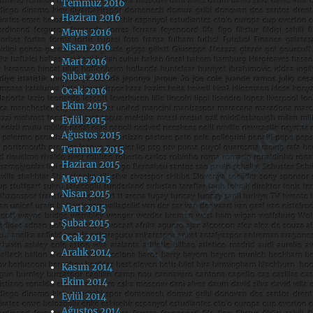
Temmuz 2016
Haziran 2016
Mayıs 2016
Nisan 2016
Mart 2016
Şubat 2016
Ocak 2016
Ekim 2015
Eylül 2015
Ağustos 2015
Temmuz 2015
Haziran 2015
Mayıs 2015
Nisan 2015
Mart 2015
Şubat 2015
Ocak 2015
Aralık 2014
Kasım 2014
Ekim 2014
Eylül 2014
Ağustos 2014