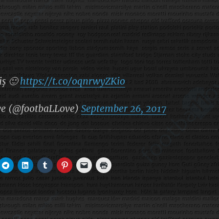
)
iş 🙂
https://t.co/oqnrwyZKio
ve (@footbaLLove)
September 26, 2017