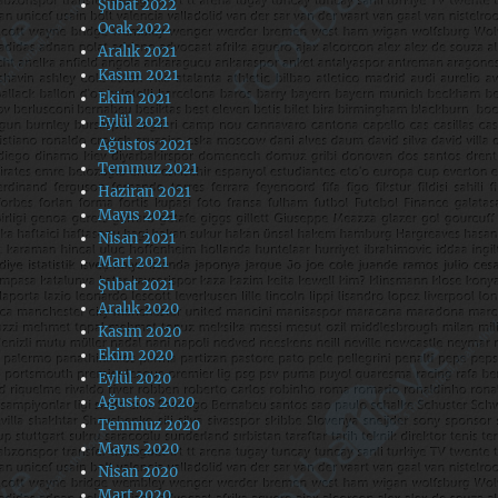
Şubat 2022
Ocak 2022
Aralık 2021
Kasım 2021
Ekim 2021
Eylül 2021
Ağustos 2021
Temmuz 2021
Haziran 2021
Mayıs 2021
Nisan 2021
Mart 2021
Şubat 2021
Aralık 2020
Kasım 2020
Ekim 2020
Eylül 2020
Ağustos 2020
Temmuz 2020
Mayıs 2020
Nisan 2020
Mart 2020