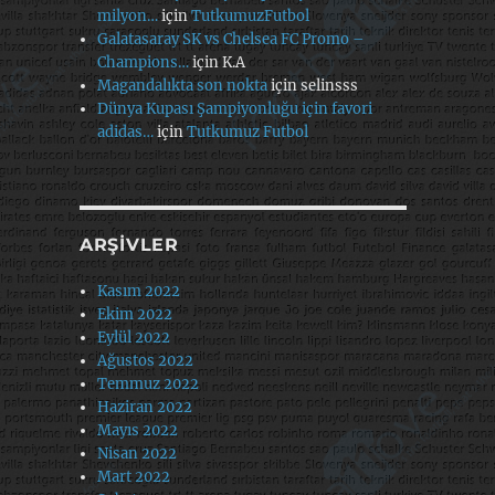
milyon…
için
TutkumuzFutbol
Galatasaray SK vs Chelsea FC Promo –
Champions…
için
K.A
Magandalıkta son nokta
için
selinsss
Dünya Kupası Şampiyonluğu için favori
adidas…
için
Tutkumuz Futbol
ARŞIVLER
Kasım 2022
Ekim 2022
Eylül 2022
Ağustos 2022
Temmuz 2022
Haziran 2022
Mayıs 2022
Nisan 2022
Mart 2022