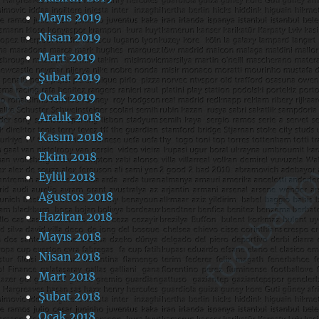
Mayıs 2019
Nisan 2019
Mart 2019
Şubat 2019
Ocak 2019
Aralık 2018
Kasım 2018
Ekim 2018
Eylül 2018
Ağustos 2018
Haziran 2018
Mayıs 2018
Nisan 2018
Mart 2018
Şubat 2018
Ocak 2018