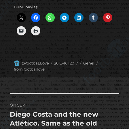
Bunu paylaş:
Yazar
Yayın
Kategoriler
Etiketler
@footbaLLove
26 Eylül 2017
Genel
tarihi
from:footballove
Yazı
ÖNCEKI
gezinmesi
Diego Costa and the new
Önceki
yazı:
Atlético. Same as the old