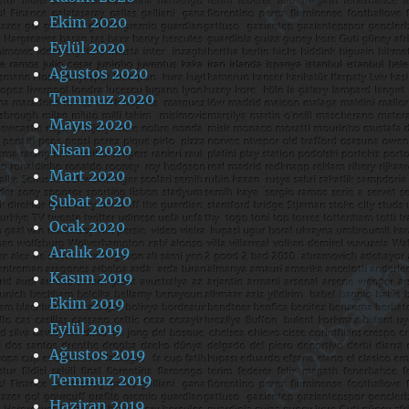
Ekim 2020
Eylül 2020
Ağustos 2020
Temmuz 2020
Mayıs 2020
Nisan 2020
Mart 2020
Şubat 2020
Ocak 2020
Aralık 2019
Kasım 2019
Ekim 2019
Eylül 2019
Ağustos 2019
Temmuz 2019
Haziran 2019