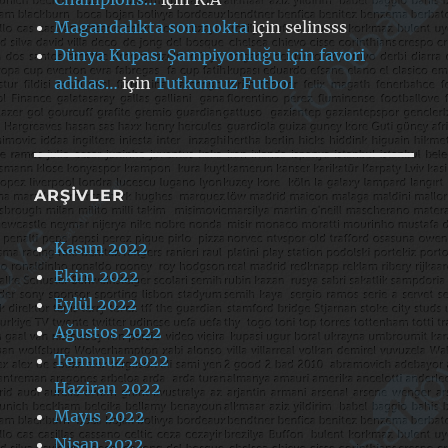
Magandalıkta son nokta
için
selinsss
Dünya Kupası Şampiyonluğu için favori
adidas…
için
Tutkumuz Futbol
ARŞIVLER
Kasım 2022
Ekim 2022
Eylül 2022
Ağustos 2022
Temmuz 2022
Haziran 2022
Mayıs 2022
Nisan 2022