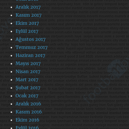
Aralık 2017
Kasım 2017
Ekim 2017
Eylül 2017
Ağustos 2017
Temmuz 2017
Haziran 2017
Mayıs 2017
Nisan 2017
Mart 2017
Şubat 2017
Ocak 2017
Aralık 2016
Kasım 2016
Ekim 2016
Eylül 2016