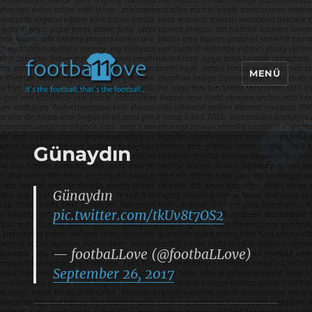
MENÜ
footbaLLove
Günaydın
Günaydın
pic.twitter.com/tkUv8t7OS2
— footbaLLove (@footbaLLove)
September 26, 2017