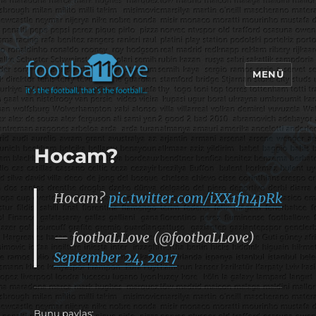
MENÜ
footbaLLove
Hocam?
Hocam?
pic.twitter.com/iXX1fn4pRk
— footbaLLove (@footbaLLove)
September 24, 2017
Bunu paylaş: