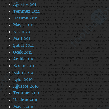
Ağustos 2011
Temmuz 2011
Haziran 2011
Mayıs 2011
Nisan 2011
Mart 2011
Şubat 2011
Ocak 2011
Aralık 2010
Kasım 2010
Ekim 2010
Eylül 2010
Ağustos 2010
Temmuz 2010
Haziran 2010
Mayıs 2010