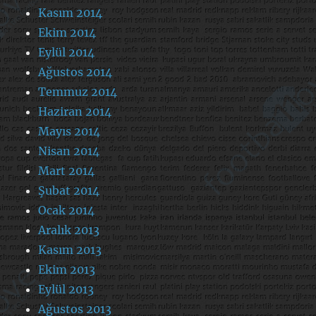
Kasım 2014
Ekim 2014
Eylül 2014
Ağustos 2014
Temmuz 2014
Haziran 2014
Mayıs 2014
Nisan 2014
Mart 2014
Şubat 2014
Ocak 2014
Aralık 2013
Kasım 2013
Ekim 2013
Eylül 2013
Ağustos 2013