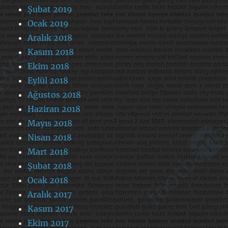
Şubat 2019
Ocak 2019
Aralık 2018
Kasım 2018
Ekim 2018
Eylül 2018
Ağustos 2018
Haziran 2018
Mayıs 2018
Nisan 2018
Mart 2018
Şubat 2018
Ocak 2018
Aralık 2017
Kasım 2017
Ekim 2017