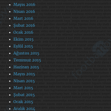
Mayıs 2016
Nisan 2016
Mart 2016
Şubat 2016
Ocak 2016
Ekim 2015
Eylül 2015
Ağustos 2015
Temmuz 2015
Haziran 2015
Mayıs 2015
Nisan 2015
Mart 2015
Şubat 2015
Ocak 2015
Aralık 2014