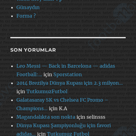
Günaydın
Forma ?
SON YORUMLAR
Leo Messi — Back in Barcelona — adidas
Football:…
için
Sporstation
2014 Brezilya Dünya Kupası için 2.3 milyon…
için
TutkumuzFutbol
Galatasaray SK vs Chelsea FC Promo –
Champions…
için
K.A
Magandalıkta son nokta
için
selinsss
Dünya Kupası Şampiyonluğu için favori
adidas…
için
Tutkumuz Futbol