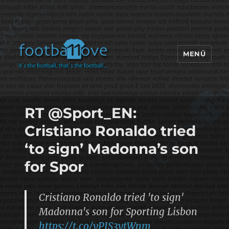
MENÜ
footbaLLove
RT @Sport_EN:
Cristiano Ronaldo tried
‘to sign’ Madonna’s son
for Spor
Cristiano Ronaldo tried 'to sign'
Madonna's son for Sporting Lisbon
https://t.co/yPIS3ytWnm