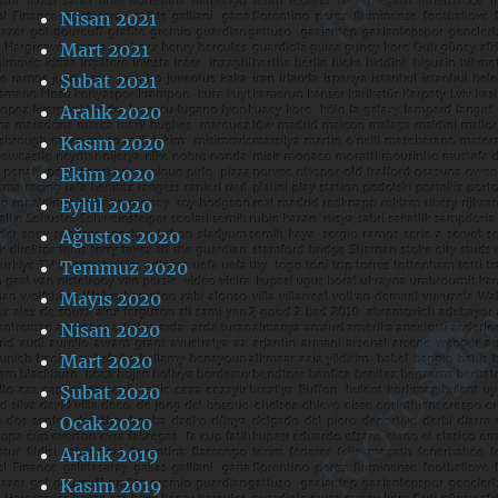
Nisan 2021
Mart 2021
Şubat 2021
Aralık 2020
Kasım 2020
Ekim 2020
Eylül 2020
Ağustos 2020
Temmuz 2020
Mayıs 2020
Nisan 2020
Mart 2020
Şubat 2020
Ocak 2020
Aralık 2019
Kasım 2019