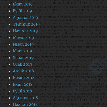
Ekim 2019
Eylül 2019
Ağustos 2019
Temmuz 2019
Haziran 2019
Mayıs 2019
Nisan 2019
Mart 2019
Şubat 2019
Ocak 2019
Aralık 2018
Kasım 2018
Ekim 2018
Eylül 2018
Ağustos 2018
Haziran 2018