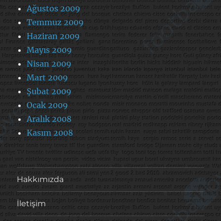
Ağustos 2009
Temmuz 2009
Haziran 2009
Mayıs 2009
Nisan 2009
Mart 2009
Şubat 2009
Ocak 2009
Aralık 2008
Kasım 2008
Hakkımızda
İletişim