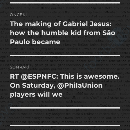
Yazı
ÖNCEKI
gezinmesi
The making of Gabriel Jesus:
Önceki
yazı:
how the humble kid from São
Paulo became
SONRAKI
RT @ESPNFC: This is awesome.
Sonraki
yazı:
On Saturday, @PhilaUnion
players will we