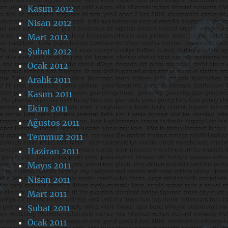
Kasım 2012
Nisan 2012
Mart 2012
Şubat 2012
Ocak 2012
Aralık 2011
Kasım 2011
Ekim 2011
Ağustos 2011
Temmuz 2011
Haziran 2011
Mayıs 2011
Nisan 2011
Mart 2011
Şubat 2011
Ocak 2011