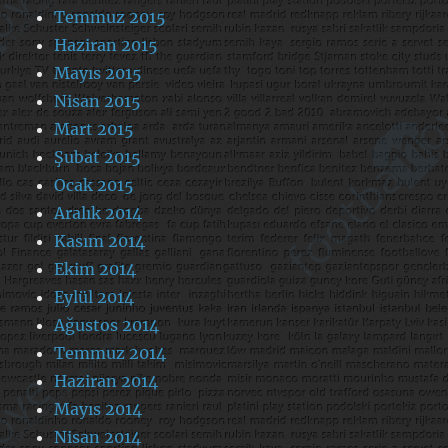
Temmuz 2015
Haziran 2015
Mayıs 2015
Nisan 2015
Mart 2015
Şubat 2015
Ocak 2015
Aralık 2014
Kasım 2014
Ekim 2014
Eylül 2014
Ağustos 2014
Temmuz 2014
Haziran 2014
Mayıs 2014
Nisan 2014