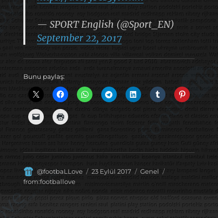
— SPORT English (@Sport_EN)
September 22, 2017
Bunu paylaş:
Yazar
Yayın
Kategoriler
Etiketler
@footbaLLove
23 Eylül 2017
Genel
tarihi
from:footballove