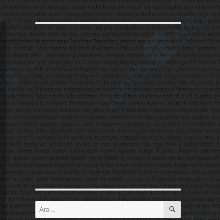
ARA
Ara: