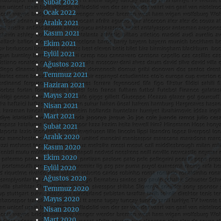
Şubat 2022
Ocak 2022
Aralık 2021
Kasım 2021
Ekim 2021
Eylül 2021
Ağustos 2021
Temmuz 2021
Haziran 2021
Mayıs 2021
Nisan 2021
Mart 2021
Şubat 2021
Aralık 2020
Kasım 2020
Ekim 2020
Eylül 2020
Ağustos 2020
Temmuz 2020
Mayıs 2020
Nisan 2020
Mart 2020