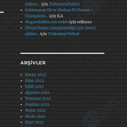
milyon…
için
TutkumuzFutbol
Galatasaray SK vs Chelsea FC Promo –
Champions…
için
K.A
Magandalıkta son nokta
için
selinsss
Dünya Kupası Şampiyonluğu için favori
adidas…
için
Tutkumuz Futbol
ARŞIVLER
Kasım 2022
Ekim 2022
Eylül 2022
Ağustos 2022
Temmuz 2022
Haziran 2022
Mayıs 2022
Nisan 2022
Mart 2022