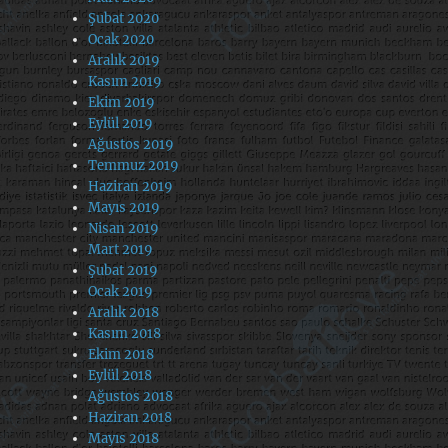
Şubat 2020
Ocak 2020
Aralık 2019
Kasım 2019
Ekim 2019
Eylül 2019
Ağustos 2019
Temmuz 2019
Haziran 2019
Mayıs 2019
Nisan 2019
Mart 2019
Şubat 2019
Ocak 2019
Aralık 2018
Kasım 2018
Ekim 2018
Eylül 2018
Ağustos 2018
Haziran 2018
Mayıs 2018