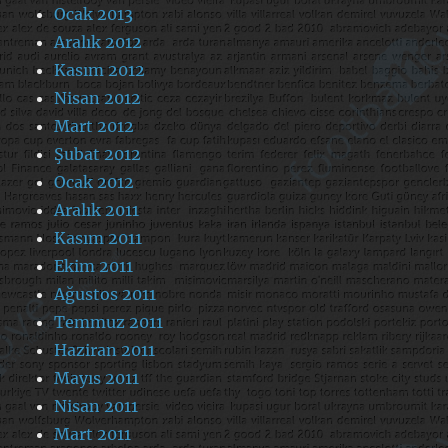
Ocak 2013
Aralık 2012
Kasım 2012
Nisan 2012
Mart 2012
Şubat 2012
Ocak 2012
Aralık 2011
Kasım 2011
Ekim 2011
Ağustos 2011
Temmuz 2011
Haziran 2011
Mayıs 2011
Nisan 2011
Mart 2011