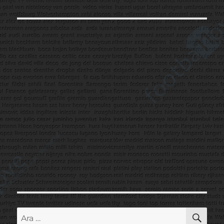
AR
Ara: