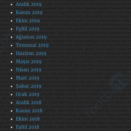
Aralık 2019
Kasım 2019
Ekim 2019
Eylül 2019
Ağustos 2019
Temmuz 2019
Haziran 2019
Mayıs 2019
Nisan 2019
Mart 2019
Şubat 2019
Ocak 2019
Aralık 2018
Kasım 2018
Ekim 2018
Eylül 2018