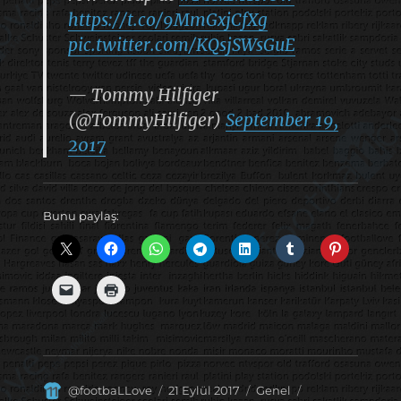
https://t.co/9MmGxjCfXg
pic.twitter.com/KQsjSWsGuE
— Tommy Hilfiger
(@TommyHilfiger)
September 19,
2017
Bunu paylaş:
Yazar
Yayın
Kategoriler
Etiketler
@footbaLLove
21 Eylül 2017
Genel