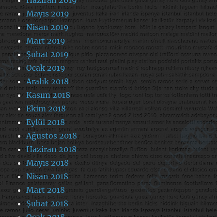
Mayıs 2019
Nisan 2019
Mart 2019
Şubat 2019
Ocak 2019
Aralık 2018
Kasım 2018
Ekim 2018
Eylül 2018
Ağustos 2018
Haziran 2018
Mayıs 2018
Nisan 2018
Mart 2018
Şubat 2018
Ocak 2018