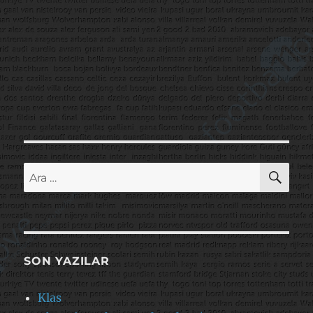
AR
Ara:
SON YAZILAR
Klas