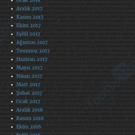
Aralık 2017
Kasım 2017
Ekim 2017
Eylül 2017
Ağustos 2017
Temmuz 2017
Haziran 2017
Mayıs 2017
Nisan 2017
Mart 2017
Şubat 2017
Ocak 2017
Aralık 2016
Kasım 2016
Ekim 2016
Eylül 2016