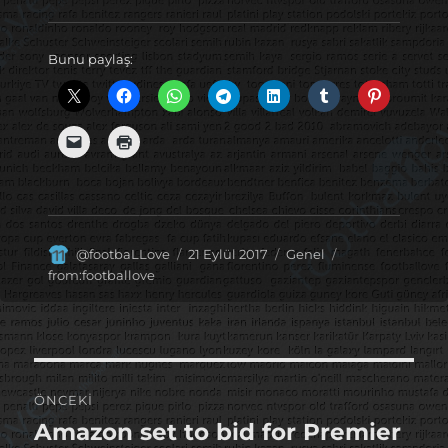
Bunu paylaş:
Yazar
Yayın
Kategoriler
Etiketler
@footbaLLove
21 Eylül 2017
Genel
tarihi
from:footballove
Yazı
ÖNCEKI
gezinmesi
Amazon set to bid for Premier
Önceki