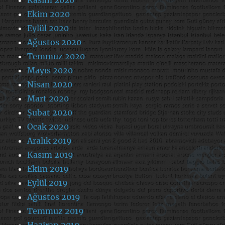
Ekim 2020
Eylül 2020
Ağustos 2020
Temmuz 2020
Mayıs 2020
Nisan 2020
Mart 2020
Şubat 2020
Ocak 2020
Aralık 2019
Kasım 2019
Ekim 2019
Eylül 2019
Ağustos 2019
Temmuz 2019
Haziran 2019