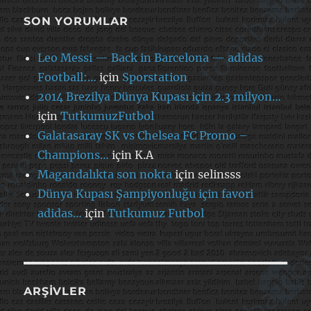
SON YORUMLAR
Leo Messi — Back in Barcelona — adidas
Football:…
için
Sporstation
2014 Brezilya Dünya Kupası için 2.3 milyon…
için
TutkumuzFutbol
Galatasaray SK vs Chelsea FC Promo –
Champions…
için
K.A
Magandalıkta son nokta
için
selinsss
Dünya Kupası Şampiyonluğu için favori
adidas…
için
Tutkumuz Futbol
ARŞIVLER