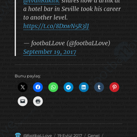
@IvanRakitic
shares how a drink at
a hotel bar in Seville took his career
to another level.
https://t.co/8DxwN5R3lJ
— footbaLLove (@footbaLLove)
September 19, 2017
Bunu paylaş:
Yazar
Yayın
Kategoriler
Etiketler
@footbaLLove
19 Eylül 2017
Genel