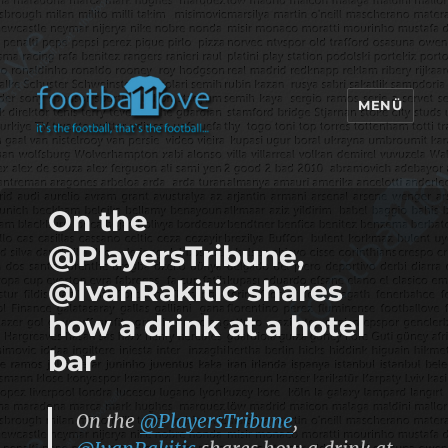
MENÜ
footbaLLove
On the
@PlayersTribune,
@IvanRakitic shares
how a drink at a hotel
bar
On the
@PlayersTribune
,