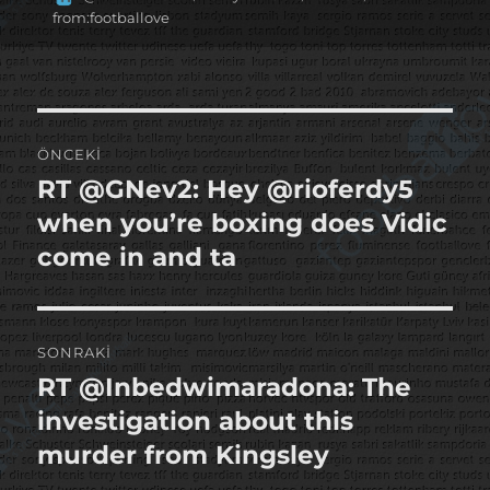
tarihi
from:footballove
Yazı
ÖNCEKI
gezinmesi
RT @GNev2: Hey @rioferdy5
Önceki
yazı:
when you’re boxing does Vidic
come in and ta
SONRAKI
RT @Inbedwimaradona: The
Sonraki
yazı:
investigation about this
murder from Kingsley