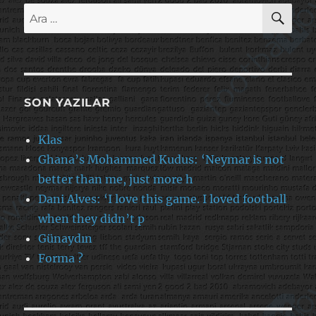
AR
Ara:
SON YAZILAR
Klas
Ghana’s Mohammed Kudus: ‘Neymar is not
better than me, just more h
Dani Alves: ‘I love this game. I loved football
when they didn’t p
Günaydın
Forma ?