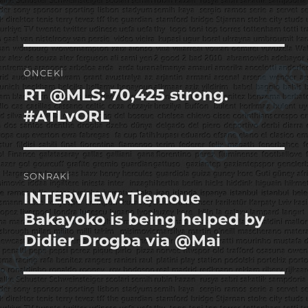
Yazı
ÖNCEKI
gezinmesi
RT @MLS: 70,425 strong.
Önceki
yazı:
#ATLvORL
SONRAKI
INTERVIEW: Tiemoue
Sonraki
yazı:
Bakayoko is being helped by
Didier Drogba via @Mai