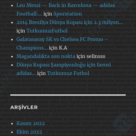
Leo Messi — Back in Barcelona — adidas
Football:…
için
Sporstation
2014 Brezilya Dünya Kupası için 2.3 milyon…
için
TutkumuzFutbol
Galatasaray SK vs Chelsea FC Promo –
Champions…
için
K.A
Magandalıkta son nokta
için
selinsss
Dünya Kupası Şampiyonluğu için favori
adidas…
için
Tutkumuz Futbol
ARŞIVLER
Kasım 2022
Ekim 2022