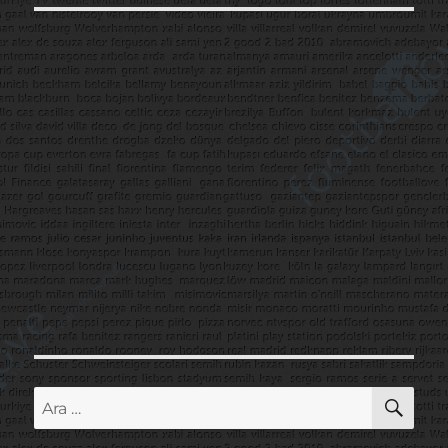
AR
Ara: