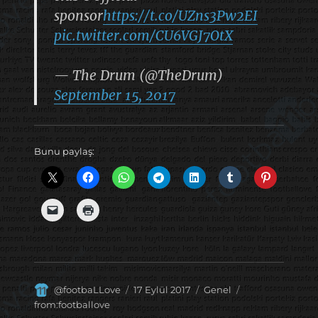
sponsor
https://t.co/UZns3Pw2EI
pic.twitter.com/CU6VGJ7OtX
— The Drum (@TheDrum)
September 15, 2017
Bunu paylaş:
Yazar
Yayın
Kategoriler
Etiketler
@footbaLLove
17 Eylül 2017
Genel
tarihi
from:footballove