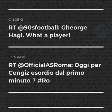
Yazı
ÖNCEKI
gezinmesi
RT @90sfootball: Gheorge
Önceki
yazı:
Hagi. What a player!
SONRAKI
RT @OfficialASRoma: Oggi per
Sonraki
yazı:
Cengiz esordio dal primo
minuto ? #Ro