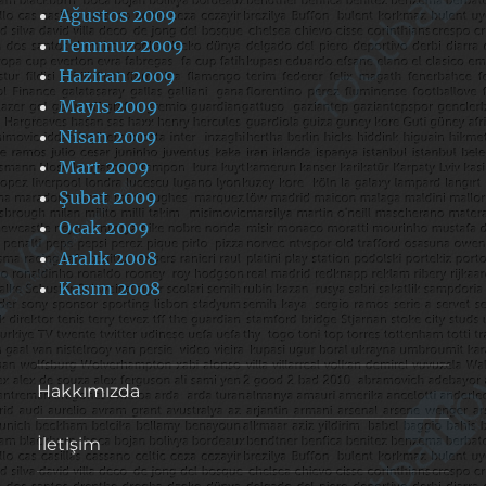
Ağustos 2009
Temmuz 2009
Haziran 2009
Mayıs 2009
Nisan 2009
Mart 2009
Şubat 2009
Ocak 2009
Aralık 2008
Kasım 2008
Hakkımızda
İletişim