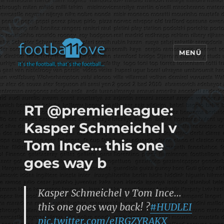
MENÜ
footbaLLove
RT @premierleague:
Kasper Schmeichel v
Tom Ince… this one
goes way b
Kasper Schmeichel v Tom Ince…
this one goes way back! ?
#HUDLEI
pic.twitter.com/eJRGZYRAKX