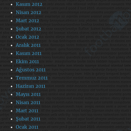
Kasım 2012
Nisan 2012
Mart 2012
Şubat 2012
Ocak 2012
Aralık 2011
Kasım 2011
Ekim 2011
Ağustos 2011
Temmuz 2011
Haziran 2011
Mayıs 2011
Nisan 2011
Mart 2011
Şubat 2011
Ocak 2011