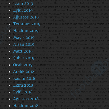
Ekim 2019
Eylül 2019
Ağustos 2019
Temmuz 2019
Haziran 2019
Mayıs 2019
Nisan 2019
Mart 2019
Şubat 2019
Ocak 2019
Aralık 2018
Kasım 2018
Ekim 2018
Eylül 2018
Ağustos 2018
Haziran 2018