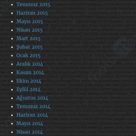
Temmuz 2015
Haziran 2015
Mayıs 2015
Nisan 2015
Mart 2015
Şubat 2015
Ocak 2015
Aralık 2014
Kasım 2014
Ekim 2014
Eylül 2014
Ağustos 2014
Temmuz 2014
Haziran 2014
Mayıs 2014
Nisan 2014